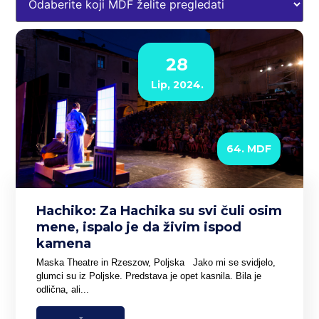
28
Lip, 2024.
64. MDF
Hachiko: Za Hachika su svi čuli osim
mene, ispalo je da živim ispod
kamena
Maska Theatre in Rzeszow, Poljska Jako mi se svidjelo,
glumci su iz Poljske. Predstava je opet kasnila. Bila je
odlična, ali...