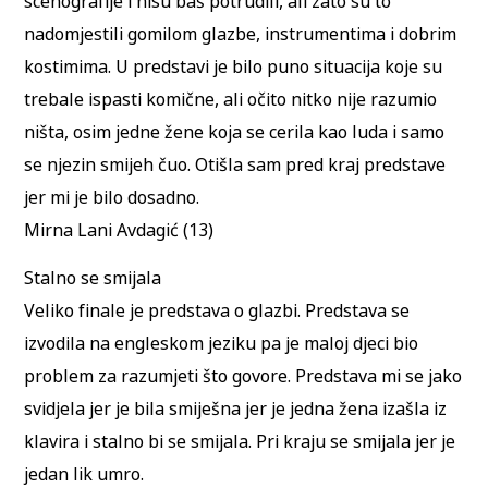
scenografije i nisu baš potrudili, ali zato su to
nadomjestili gomilom glazbe, instrumentima i dobrim
kostimima. U predstavi je bilo puno situacija koje su
trebale ispasti komične, ali očito nitko nije razumio
ništa, osim jedne žene koja se cerila kao luda i samo
se njezin smijeh čuo. Otišla sam pred kraj predstave
jer mi je bilo dosadno.
Mirna Lani Avdagić (13)
Stalno se smijala
Veliko finale je predstava o glazbi. Predstava se
izvodila na engleskom jeziku pa je maloj djeci bio
problem za razumjeti što govore. Predstava mi se jako
svidjela jer je bila smiješna jer je jedna žena izašla iz
klavira i stalno bi se smijala. Pri kraju se smijala jer je
jedan lik umro.