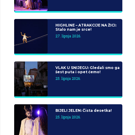
HIGHLINE – ATRAKCIJE NA ŽICI:
Stalo nam je srce!
27. lipnja 2026.
VLAK U SNIJEGU: Gledali smo ga
šest puta i opet ćemo!
25. lipnja 2026.
BIJELI JELEN: Čista desetka!
25. lipnja 2026.