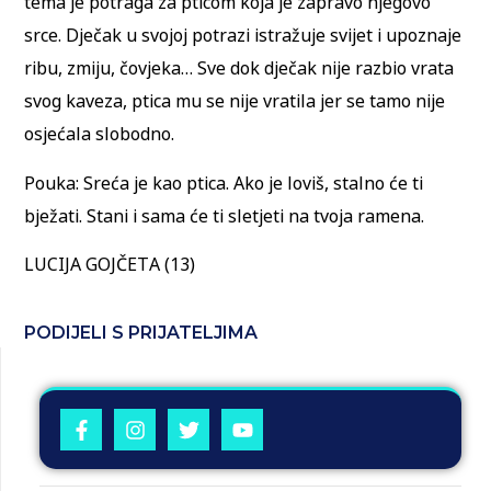
tema je potraga za pticom koja je zapravo njegovo
srce. Dječak u svojoj potrazi istražuje svijet i upoznaje
ribu, zmiju, čovjeka… Sve dok dječak nije razbio vrata
svog kaveza, ptica mu se nije vratila jer se tamo nije
osjećala slobodno.
Pouka: Sreća je kao ptica. Ako je loviš, stalno će ti
bježati. Stani i sama će ti sletjeti na tvoja ramena.
LUCIJA GOJČETA (13)
PODIJELI S PRIJATELJIMA