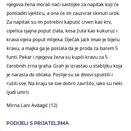
njegova žena morali naći sastojke za napitak koji će
pomladiti vješticu, a ona će im zauzvrat skinuti urok.
Za napitak su im potrebni kaputić crven kao krv,
cipelica sjajna poput zlata, kosa žuta kao kukuruz i
krava vijela poput mlijeka. Dječak Jack imao je bijelu
kravu, a majka ga je poslala da je proda za barem 5
funti. Pekar i njegova žena su kupili kravu za 5
čarobnih zrna graha. Grah je izrastao u stabljiku koja
je narasla do oblaka. Poslije su se divovi spustili i
rušili sve. Na kraju se sve dobro završilo, iako su neki
ljudi umrli.
Mirna Lani Avdagić (12)
PODIJELI S PRIJATELJIMA