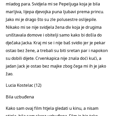
mladog para. Svidjela mi se Pepeljuga koja je bila
marljiva, lijepa djevojka puna ljubavi prema princu.
Jako mi je drago što su zle polusestre oslijepile.
Nikako mi se nije svidjela žena div koja je drugima
uništavala domove i obitelji samo kako bi došla do
dječaka Jacka. Kraj mi se i nije baš svidio jer je pekar
ostao bez žene, a trebali su biti sretan par i napokon
su dobili dijete. Crvenkapica nije znala doći kući, a
jadan Jack je ostao bez majke zbog čega mi ih je jako
žao.
Lucia Kostelac (12)
Bila uzbuđena
Kako sam ovaj film htjela gledati u kinu, a nisam
stigla, bila sam skroz uzbuđena. Film je bio tako