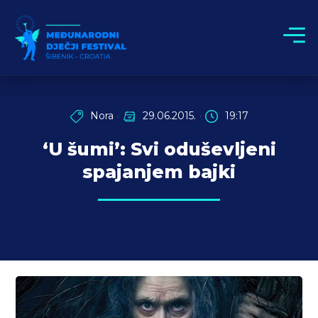
Nora
29.06.2015.
19:17
‘U šumi’: Svi oduševljeni
spajanjem bajki