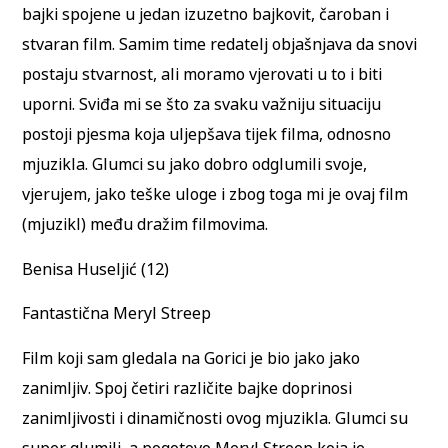
bajki spojene u jedan izuzetno bajkovit, čaroban i
stvaran film. Samim time redatelj objašnjava da snovi
postaju stvarnost, ali moramo vjerovati u to i biti
uporni. Sviđa mi se što za svaku važniju situaciju
postoji pjesma koja uljepšava tijek filma, odnosno
mjuzikla. Glumci su jako dobro odglumili svoje,
vjerujem, jako teške uloge i zbog toga mi je ovaj film
(mjuzikl) među dražim filmovima.
Benisa Huseljić (12)
Fantastična Meryl Streep
Film koji sam gledala na Gorici je bio jako jako
zanimljiv. Spoj četiri različite bajke doprinosi
zanimljivosti i dinamičnosti ovog mjuzikla. Glumci su
super glumili, a pogotovo Meryl Streep koja je