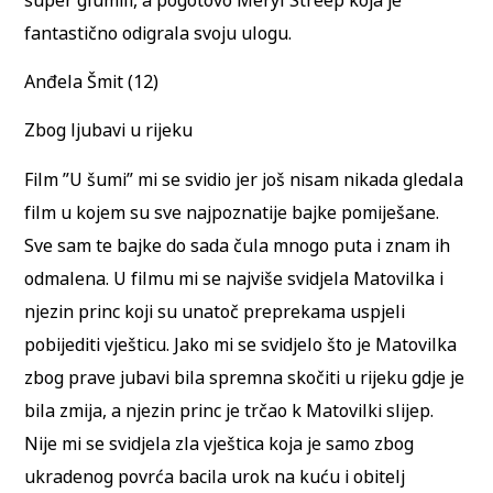
fantastično odigrala svoju ulogu.
Anđela Šmit (12)
Zbog ljubavi u rijeku
Film ”U šumi” mi se svidio jer još nisam nikada gledala
film u kojem su sve najpoznatije bajke pomiješane.
Sve sam te bajke do sada čula mnogo puta i znam ih
odmalena. U filmu mi se najviše svidjela Matovilka i
njezin princ koji su unatoč preprekama uspjeli
pobijediti vješticu. Jako mi se svidjelo što je Matovilka
zbog prave jubavi bila spremna skočiti u rijeku gdje je
bila zmija, a njezin princ je trčao k Matovilki slijep.
Nije mi se svidjela zla vještica koja je samo zbog
ukradenog povrća bacila urok na kuću i obitelj