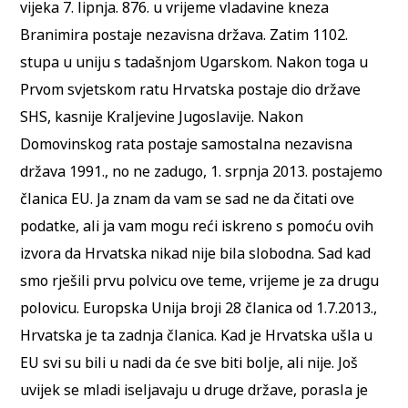
vijeka 7. lipnja. 876. u vrijeme vladavine kneza
Branimira postaje nezavisna država. Zatim 1102.
stupa u uniju s tadašnjom Ugarskom. Nakon toga u
Prvom svjetskom ratu Hrvatska postaje dio države
SHS, kasnije Kraljevine Jugoslavije. Nakon
Domovinskog rata postaje samostalna nezavisna
država 1991., no ne zadugo, 1. srpnja 2013. postajemo
članica EU. Ja znam da vam se sad ne da čitati ove
podatke, ali ja vam mogu reći iskreno s pomoću ovih
izvora da Hrvatska nikad nije bila slobodna. Sad kad
smo rješili prvu polvicu ove teme, vrijeme je za drugu
polovicu. Europska Unija broji 28 članica od 1.7.2013.,
Hrvatska je ta zadnja članica. Kad je Hrvatska ušla u
EU svi su bili u nadi da će sve biti bolje, ali nije. Još
uvijek se mladi iseljavaju u druge države, porasla je