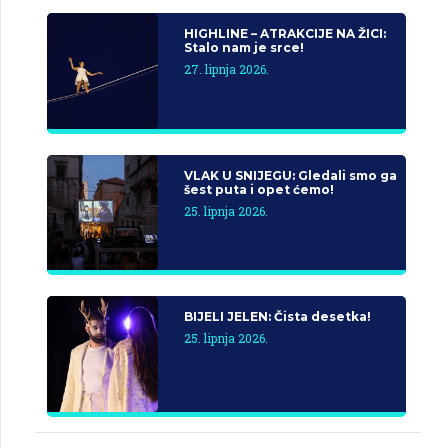
HIGHLINE – ATRAKCIJE NA ŽICI:
Stalo nam je srce!
27. lipnja 2026.
VLAK U SNIJEGU: Gledali smo ga
šest puta i opet ćemo!
25. lipnja 2026.
BIJELI JELEN: Čista desetka!
25. lipnja 2026.