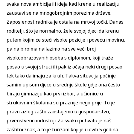
svaka nova ambicija ili ideja kad krene u realizaciju,
zaustavi se na mnogobrojnim porezima države.
Zaposlenost radnika je ostala na mrtvoj točki. Danas
roditelji, što je normalno, žele svojoj djeci da krenu
putem kojim će steći visoke pozicije i poveću imovinu,
pa na biroima nailazimo na sve veći broj
visokoobrazovanih osoba s diplomom, koji traže
posao u svojoj struci ili pak iz očaja neki drugi posao
tek tako da imaju za kruh. Takva situacija počinje
samim upisom djece u srednje škole gdje ona često
biraju gimnaziju kao prvi izbor, a učionice u
strukovnim školama su praznije nego prije. To je
pravi razlog zašto zaostajemo u gospodarstvu,
prvenstveno industriji. Za svaku pohvalu je naš
zaštitni znak, a to je turizam koji je u ovih 5 godina