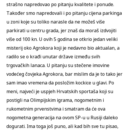
strašno napredovao po pitanju kvalitete i ponude.
Također smo napredovali i po pitanju cijena parkinga
u zoni koje su toliko narasle da ne možeš više
parkirati u centru grada, jer znaš da moraš izdvojiti
više od 100 kn. U ovih 5 godina se otkrio jedan veliki
misterij oko Agrokora koji je nedavno bio aktualan, a
radilo se o krađi unutar države između svih
trgovačkih lanaca. U pitanju su stečene imovine
vodećeg čovjeka Agrokora, bar mislim da je to tako jer
sam imao vremena da posložim kockice u glavi. Po
meni, najveći je uspjeh Hrvatskih sportaša koji su
postigli na Olimpijskim igrama, nogometnim i
rukometnim prvenstvima i smatram da će ova
nogometna generacija na ovom SP-u u Rusiji daleko
dogurati. Ima toga još puno, ali kad bih sve tu pisao,