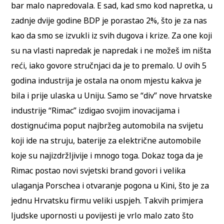
bar malo napredovala. E sad, kad smo kod napretka, u
zadnje dvije godine BDP je porastao 2%, što je za nas
kao da smo se izvukli iz svih dugova i krize. Za one koji
su na vlasti napredak je napredak i ne možeš im ništa
reći, iako govore stručnjaci da je to premalo. U ovih 5
godina industrija je ostala na onom mjestu kakva je
bila i prije ulaska u Uniju. Samo se “div” nove hrvatske
industrije “Rimac” izdigao svojim inovacijama i
dostignućima poput najbržeg automobila na svijetu
koji ide na struju, baterije za električne automobile
koje su najizdržljivije i mnogo toga. Dokaz toga da je
Rimac postao novi svjetski brand govori i velika
ulaganja Porschea i otvaranje pogona u Kini, što je za
jednu Hrvatsku firmu veliki uspjeh. Takvih primjera
ljudske upornosti u povijesti je vrlo malo zato što