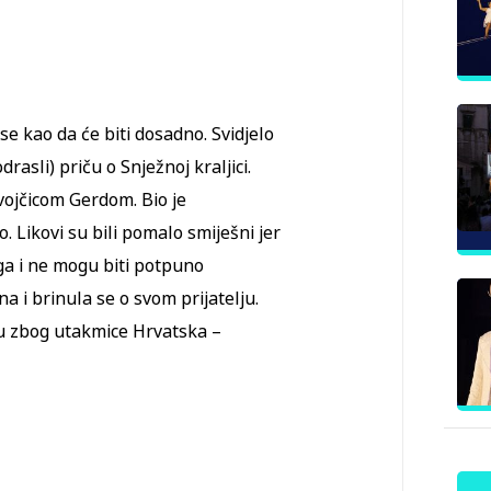
 se kao da će biti dosadno. Svidjelo
drasli) priču o Snježnoj kraljici.
evojčicom Gerdom. Bio je
. Likovi su bili pomalo smiješni jer
iga i ne mogu biti potpuno
žna i brinula se o svom prijatelju.
ogu zbog utakmice Hrvatska –