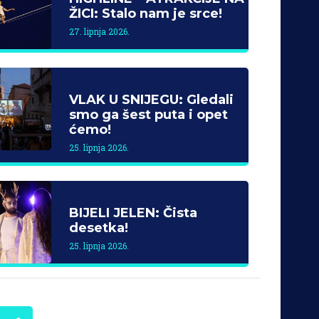
ŽICI: Stalo nam je srce!
27. lipnja 2026.
VLAK U SNIJEGU: Gledali
smo ga šest puta i opet
ćemo!
25. lipnja 2026.
BIJELI JELEN: Čista
desetka!
25. lipnja 2026.