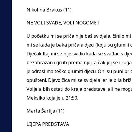
Nikolina Brakus (11)
NE VOLI SVAĐE, VOLI NOGOMET
U početku mi se priča nije baš svidjela, činilo mi
mi se kada je baka pričala djeci (koju su glumili o
Dječak Kaj mi se nije svidio kada se svađao s dj
bezobrazan i grub prema njoj, a čak joj se i rugao
je odraslima teško glumiti djecu. Oni su puni br
opušteni. Djevojčica mi se svidjela jer je bila bri
Voljela bih ostati do kraja predstave, ali ne m
Meksiko koja je u 21:50.
Marta Šarlija (11)
LIJEPA PREDSTAVA