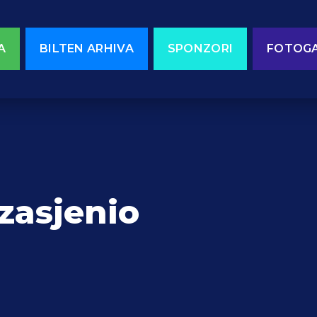
A
BILTEN ARHIVA
SPONZORI
FOTOGA
 zasjenio