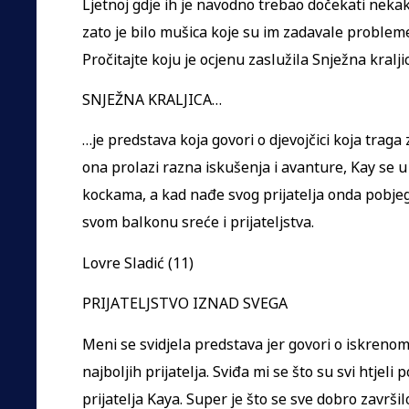
Ljetnoj gdje ih je navodno trebao dočekati nekakav
zato je bilo mušica koje su im zadavale problem
Pročitajte koju je ocjenu zaslužila Snježna kraljic
SNJEŽNA KRALJICA…
…je predstava koja govori o djevojčici koja traga
ona prolazi razna iskušenja i avanture, Kay se 
kockama, a kad nađe svog prijatelja onda pobje
svom balkonu sreće i prijateljstva.
Lovre Sladić (11)
PRIJATELJSTVO IZNAD SVEGA
Meni se svidjela predstava jer govori o iskrenom
najboljih prijatelja. Sviđa mi se što su svi htjel
prijatelja Kaya. Super je što se sve dobro završil