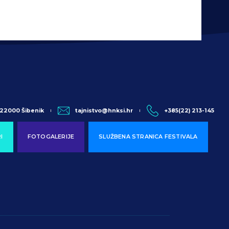
, 22000 Šibenik
tajnistvo@hnksi.hr
+385(22) 213-145
I
FOTOGALERIJE
SLUŽBENA STRANICA FESTIVALA