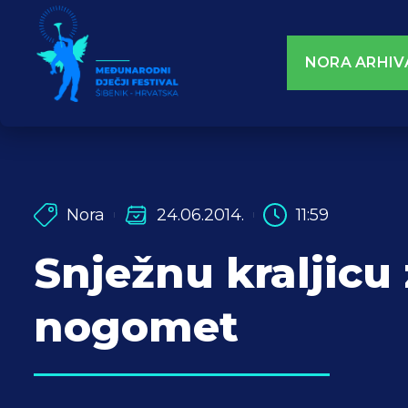
NORA ARHIV
Nora
24.06.2014.
11:59
Snježnu kraljicu
nogomet