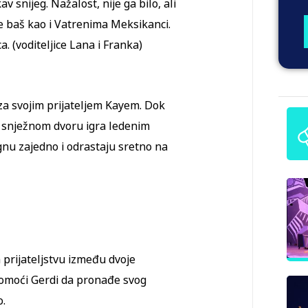
 snijeg. Nažalost, nije ga bilo, ali
e baš kao i Vatrenima Meksikanci.
a. (voditeljice Lana i Franka)
 za svojim prijateljem Kayem. Dok
u snježnom dvoru igra ledenim
gnu zajedno i odrastaju sretno na
 prijateljstvu između dvoje
i pomoći Gerdi da pronađe svog
o.