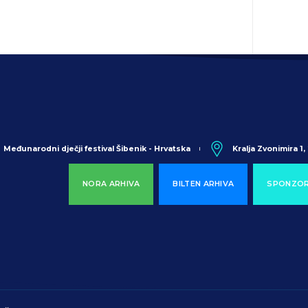
Međunarodni dječji festival Šibenik - Hrvatska
Kralja Zvonimira 1
NORA ARHIVA
BILTEN ARHIVA
SPONZOR