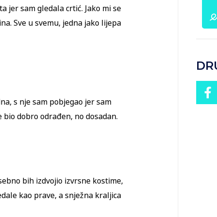
ta jer sam gledala crtić. Jako mi se
ina. Sve u svemu, jedna jako lijepa
DR
dna, s nje sam pobjegao jer sam
je bio dobro odrađen, no dosadan.
osebno bih izdvojio izvrsne kostime,
edale kao prave, a snježna kraljica