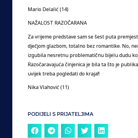
Mario Delalić (14)
NAŽALOST RAZOČARANA
Za vrijeme predstave sam se šest puta premjesti
dječjom glazbom, totalno bez romantike. No, ner
izgubila nesretnu problematičnu bijelu dudu koju
Razočaravajuća činjenica je bila ta što je publik
uvijek treba pogledati do kraja!!
Nika Vlahović (11)
PODIJELI S PRIJATELJIMA