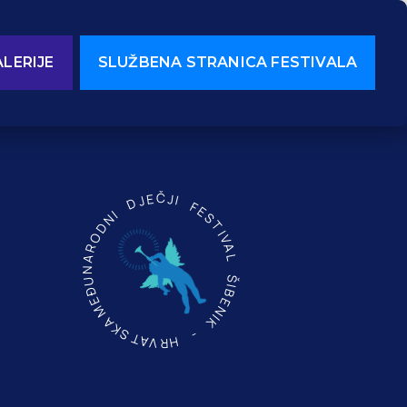
LERIJE
SLUŽBENA STRANICA FESTIVALA
MEĐUNARODNI DJEČJI FESTIVAL ŠIBENIK - HRVATSKA