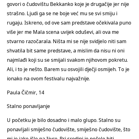
govori o čudovištu Bekkanko koje je drugačije jer nije
strašno. Ljudi ga se ne boje već mu se svi smiju i
rugaju. Iskreno, od ove sam predstave očekivala puno
više jer me Mala scena uvijek oduševi, ali ova me
stvarno razočarala. Ništa mi se nije svidjelo niti sam
shvatila bit same predstave, a mislim da nisu ni oni
najmlađi koji su se smijali svakom njihovom pokretu.
Ali, i to je nešto. Barem su osvojili dječji osmijeh. To je
ionako na ovom festivalu najvažnije.
Paula Čičmir, 14
Stalno ponavljanje
U početku je bilo dosadno i malo glupo. Stalno su
ponavljali smiješno čudovište, smiješno čudovište, što
mi je jako išlo na živce. Pri sredini je počelo biti