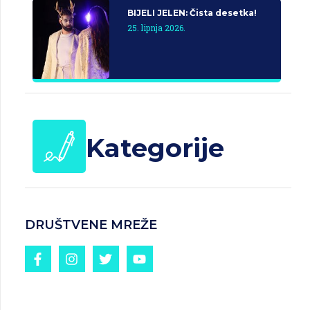
BIJELI JELEN: Čista desetka!
25. lipnja 2026.
Kategorije
DRUŠTVENE MREŽE