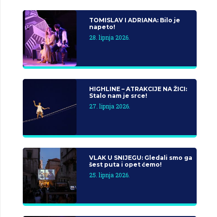
TOMISLAV I ADRIANA: Bilo je
napeto!
28. lipnja 2026.
HIGHLINE – ATRAKCIJE NA ŽICI:
Stalo nam je srce!
27. lipnja 2026.
VLAK U SNIJEGU: Gledali smo ga
šest puta i opet ćemo!
25. lipnja 2026.