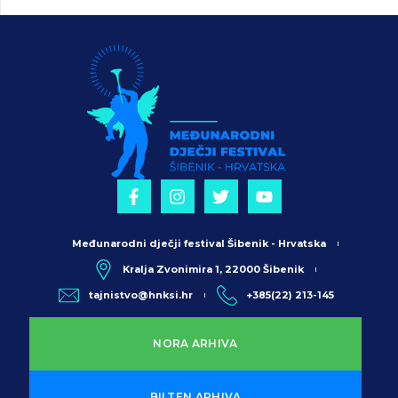
Međunarodni dječji festival Šibenik - Hrvatska
Kralja Zvonimira 1, 22000 Šibenik
tajnistvo@hnksi.hr
+385(22) 213-145
NORA ARHIVA
BILTEN ARHIVA