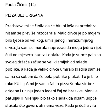
Paula Čičmir (14)
PIZZA BEZ ORIGANA
Predstava mi se činila da će biti ni loša ni predobra i
nisam se previše razočarala. Malo drvce je po mojem
bilo ljepše od velikog, umišljenog i nerazumljivog
drvca. Ja sam se morala naprezati da mogu jednu riječ
čuti od mjeseca, sunca i oblaka. Kada je sunce palo sa
svojeg držača začuo se veliki smijeh od mlađe
publike, a kada je veliko drvce umiralo kladila sam se
sama sa sobom da će pola publike plakat. To je bilo
tako KUL, još mi je samo falila pizza šunka sir bez
origana i uz nju jedan ledeni čaj od breskve. Meni je
patuljak ili vilenjak bio tako sladak da nisam uopće
slušala što govori, ali nema veze. Kada je došla vila