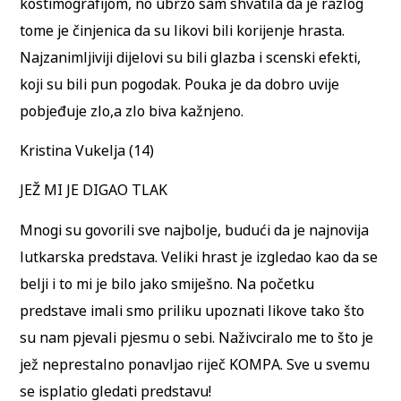
kostimografijom, no ubrzo sam shvatila da je razlog
tome je činjenica da su likovi bili korijenje hrasta.
Najzanimljiviji dijelovi su bili glazba i scenski efekti,
koji su bili pun pogodak. Pouka je da dobro uvije
pobjeđuje zlo,a zlo biva kažnjeno.
Kristina Vukelja (14)
JEŽ MI JE DIGAO TLAK
Mnogi su govorili sve najbolje, budući da je najnovija
lutkarska predstava. Veliki hrast je izgledao kao da se
belji i to mi je bilo jako smiješno. Na početku
predstave imali smo priliku upoznati likove tako što
su nam pjevali pjesmu o sebi. Naživciralo me to što je
jež neprestalno ponavljao riječ KOMPA. Sve u svemu
se isplatio gledati predstavu!