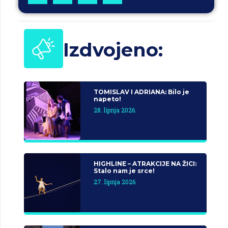
Izdvojeno:
TOMISLAV I ADRIANA: Bilo je
napeto!
28. lipnja 2026.
HIGHLINE – ATRAKCIJE NA ŽICI:
Stalo nam je srce!
27. lipnja 2026.