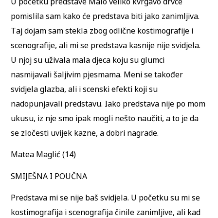
U početku predstave Malo veliko kvrgavo drvce
pomislila sam kako će predstava biti jako zanimljiva.
Taj dojam sam stekla zbog odlične kostimografije i
scenografije, ali mi se predstava kasnije nije svidjela.
U njoj su uživala mala djeca koju su glumci
nasmijavali šaljivim pjesmama. Meni se također
svidjela glazba, ali i scenski efekti koji su
nadopunjavali predstavu. Iako predstava nije po mom
ukusu, iz nje smo ipak mogli nešto naučiti, a to je da
se zločesti uvijek kazne, a dobri nagrade.
Matea Maglić (14)
SMIJEŠNA I POUČNA
Predstava mi se nije baš svidjela. U početku su mi se
kostimografija i scenografija činile zanimljive, ali kad