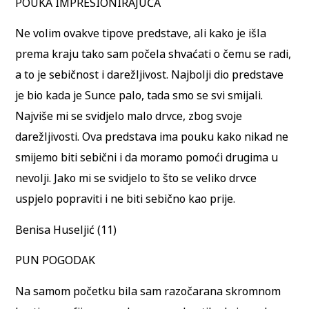
POUKA IMPRESIONIRAJUĆA
Ne volim ovakve tipove predstave, ali kako je išla
prema kraju tako sam počela shvaćati o čemu se radi,
a to je sebičnost i darežljivost. Najbolji dio predstave
je bio kada je Sunce palo, tada smo se svi smijali.
Najviše mi se svidjelo malo drvce, zbog svoje
darežljivosti. Ova predstava ima pouku kako nikad ne
smijemo biti sebični i da moramo pomoći drugima u
nevolji. Jako mi se svidjelo to što se veliko drvce
uspjelo popraviti i ne biti sebično kao prije.
Benisa Huseljić (11)
PUN POGODAK
Na samom početku bila sam razočarana skromnom