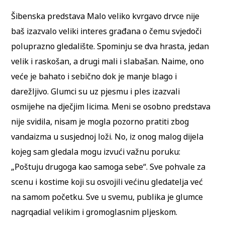
Šibenska predstava Malo veliko kvrgavo drvce nije
baš izazvalo veliki interes građana o čemu svjedoči
poluprazno gledalište. Spominju se dva hrasta, jedan
velik i raskošan, a drugi mali i slabašan. Naime, ono
veće je bahato i sebično dok je manje blago i
darežljivo. Glumci su uz pjesmu i ples izazvali
osmijehe na dječjim licima. Meni se osobno predstava
nije svidila, nisam je mogla pozorno pratiti zbog
vandaizma u susjednoj loži. No, iz onog malog dijela
kojeg sam gledala mogu izvući važnu poruku:
„Poštuju drugoga kao samoga sebe“. Sve pohvale za
scenu i kostime koji su osvojili većinu gledatelja već
na samom početku. Sve u svemu, publika je glumce
nagrqadial velikim i gromoglasnim pljeskom.