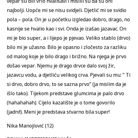
vepar su bili vrlo hvalisavi i mislili su da su oni
najbolji. Uopće mi se nisu svidjeli. Djetlić mi se svidio
pola – pola. On je u početku izgledao dobro, drago, no
kasnije se hvalio kao i svi. Onda je izašao jazavac. On
mi je bio super, a i lijepo je pjevao. Veliko stablo (drvo)
bilo mi je užasno. Bilo je opasno i zločesto za razliku
od malog koje je bilo drago i brižno. Na njega je prvo
došao vepar. Njemu je drago drvce dalo svoj žir,
jazavcu vodu, a djetliću velikog crva. Pjevali su mu: ” Ti
si drvo, dobro drvo, to se sazna prvo” (ja mislim da je
išlo tako). Tijekom predstave glumcima je palo drvo
(hahahahah). Cijelo kazalište je o tome govorilo
(jadni!). Meni je predstava stvarno bila super!
Nika Manojlović (12)