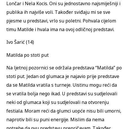
Lončar i Nela Kocis. Oni su jednostavno najsmiješniji i
publika ih najviše voli. Također sviđaju mi se sve
pjesme u predstavi, vrlo su poletni. Pohvala cijelom
timu Matilde i hvala ima na ovoj odličnoj predstavi.
Ivo Šarić (14)
Matilda po stoti put
Na ljetnoj pozornici se održala predstava “Matilda” po
stoti put. Jedan od glumaca je najavio prije predstave
da se Matilda vratila s turneje. Uistinu mogu reći da
se vratila bolja nego ikad. U predstavi su sudjelovali
neki od glumaca koji su sudjelovali na otvorenju
festiala. Moram reći da glumci uopće nisu bili umorni,
naprotiv bili su puni energije. Mislim da nema
potrebe da ovu predstavu prepričavam. Također