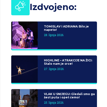
Izdvojeno:
TOMISLAV I ADRIANA: Bilo je
napeto!
28. lipnja 2026.
HIGHLINE – ATRAKCIJE NA ŽICI:
Stalo nam je srce!
27. lipnja 2026.
VLAK U SNIJEGU: Gledali smo ga
šest puta i opet ćemo!
25. lipnja 2026.