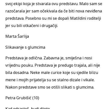
svoj ekipi koja je stvarala ovu predstavu. Malo sam se
razočarala jer sam očekivala da če biti nova neviđena
predstava. Posebno su mi se dopali Matildini roditelji
jer su bili otkačeni i drugačiji.
Marta Šarlija
Slikavanje s glumcima
Predstava je odlična. Zabavna je, smiješna i nosi
vrijednu pouku. Predstava je predugo trajala, ali nije
bila dosadna. Neke male curice koje su sjedile blizu
mene i mojih prijatelja su se stalno dizale i vikale.
Nakon predstave smo se otišli slikati s glumcima.
Petra Grubišić (10)
Kad odrasteš, budi dijete