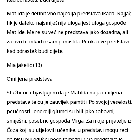
Matilda je definitivno najbolja predstava ikada. Najjači
lik je daleko najsmiješnija uloga jest uloga gospođe
Matilde. Mene su većine predstava jako dosadna, ali
za ovu to nikad nisam pomislila. Pouka ove predstave
kad odrasteš budi dijete.
Mia jakelić (13)
Omiljena predstava
Službeno objavljujem da je Matilda moja omiljena
predstava te ću je zauvijek pamtiti. Po svojoj veselosti,
poučnosti i energiji glumci su bili jako zabavni,
smiješni, posebno gospođa Mrga. Za moje prijatelje iz
Čoza koji su utjelovili učenike. u predstavi mogu reći
da nisu bili odlični nego famozni. Ova predstava je