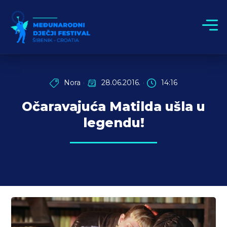
Nora
28.06.2016.
14:16
Očaravajuća Matilda ušla u
legendu!