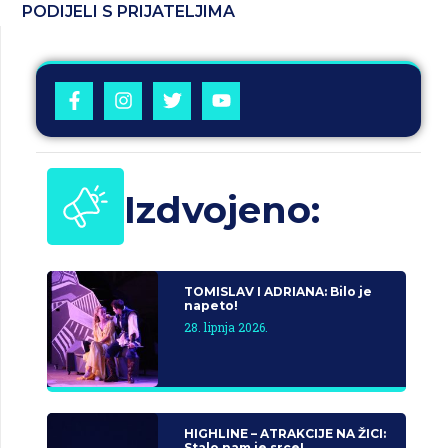
PODIJELI S PRIJATELJIMA
Izdvojeno:
TOMISLAV I ADRIANA: Bilo je
napeto!
28. lipnja 2026.
HIGHLINE – ATRAKCIJE NA ŽICI:
Stalo nam je srce!