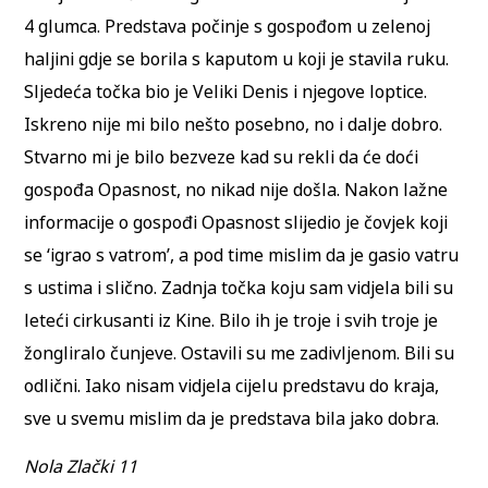
4 glumca. Predstava počinje s gospođom u zelenoj
haljini gdje se borila s kaputom u koji je stavila ruku.
Sljedeća točka bio je Veliki Denis i njegove loptice.
Iskreno nije mi bilo nešto posebno, no i dalje dobro.
Stvarno mi je bilo bezveze kad su rekli da će doći
gospođa Opasnost, no nikad nije došla. Nakon lažne
informacije o gospođi Opasnost slijedio je čovjek koji
se ‘igrao s vatrom’, a pod time mislim da je gasio vatru
s ustima i slično. Zadnja točka koju sam vidjela bili su
leteći cirkusanti iz Kine. Bilo ih je troje i svih troje je
žongliralo čunjeve. Ostavili su me zadivljenom. Bili su
odlični. Iako nisam vidjela cijelu predstavu do kraja,
sve u svemu mislim da je predstava bila jako dobra.
Nola Zlački 11