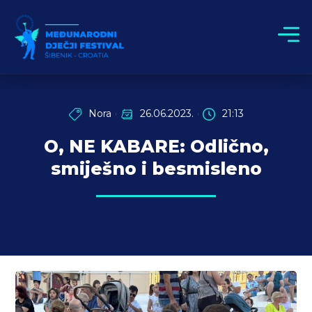
Nora
26.06.2023.
21:13
O, NE KABARE: Odlično,
smiješno i besmisleno