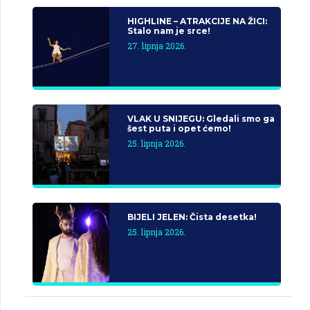
HIGHLINE – ATRAKCIJE NA ŽICI:
Stalo nam je srce!
27. lipnja 2026.
VLAK U SNIJEGU: Gledali smo ga
šest puta i opet ćemo!
25. lipnja 2026.
BIJELI JELEN: Čista desetka!
25. lipnja 2026.