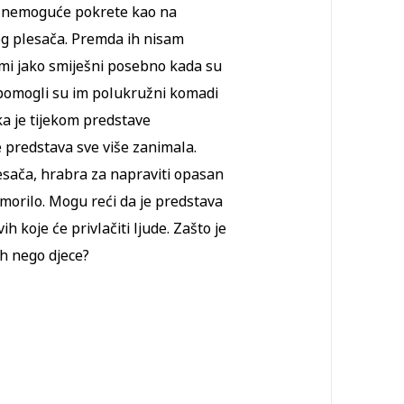
eo nemoguće pokrete kao na
gog plesača. Premda ih nisam
u mi jako smiješni posebno kada su
 pomogli su im polukružni komadi
lika je tijekom predstave
 predstava sve više zanimala.
lesača, hrabra za napraviti opasan
izmorilo. Mogu reći da je predstava
h koje će privlačiti ljude. Zašto je
ih nego djece?