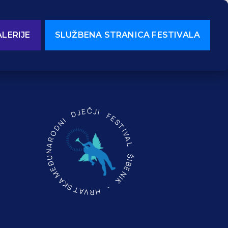
LERIJE
SLUŽBENA STRANICA FESTIVALA
MEĐUNARODNI DJEČJI FESTIVAL ŠIBENIK - HRVATSKA