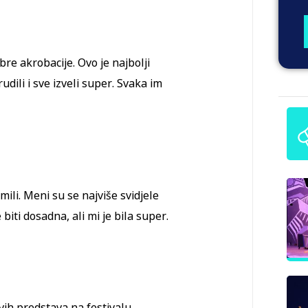
bre akrobacije. Ovo je najbolji
udili i sve izveli super. Svaka im
ili. Meni su se najviše svidjele
biti dosadna, ali mi je bila super.
vih predstava na festivalu.