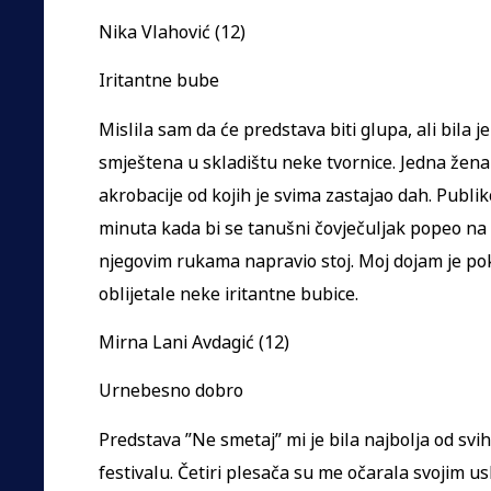
Nika Vlahović (12)
Iritantne bube
Mislila sam da će predstava biti glupa, ali bila j
smještena u skladištu neke tvornice. Jedna žena i
akrobacije od kojih je svima zastajao dah. Publi
minuta kada bi se tanušni čovječuljak popeo na 
njegovim rukama napravio stoj. Moj dojam je po
oblijetale neke iritantne bubice.
Mirna Lani Avdagić (12)
Urnebesno dobro
Predstava ”Ne smetaj” mi je bila najbolja od sv
festivalu. Četiri plesača su me očarala svojim 