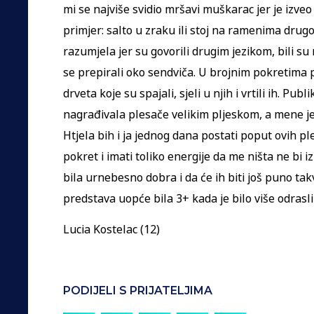
mi se najviše svidio mršavi muškarac jer je izv
primjer: salto u zraku ili stoj na ramenima dru
razumjela jer su govorili drugim jezikom, bili s
se prepirali oko sendviča. U brojnim pokretima
drveta koje su spajali, sjeli u njih i vrtili ih. Pub
nagrađivala plesače velikim pljeskom, a mene je
Htjela bih i ja jednog dana postati poput ovih p
pokret i imati toliko energije da me ništa ne bi 
bila urnebesno dobra i da će ih biti još puno takvi
predstava uopće bila 3+ kada je bilo više odrasl
Lucia Kostelac (12)
PODIJELI S PRIJATELJIMA