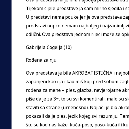
Tijekom cijele predstave ja sam mirno sjedila i 
U predstavi nema pouke jer je ova predstava za
predstavi uopće nemam najboljeg i najzanimljivijeg
odlični. Ova predstava jednom riječi može se o
Gabrijela Čogelja (10)
Rođena za nju
Ova predstava je bila AKROBATISTIČNA i najbolja
zapanjeni kao i ja i kao miš koji pred sobom zag
rođena za mene – ples, glazba, nevjerojatne akr
piše da je za 3+, to su svi komentirali, malo su 
staviti sa strane (urnebesno). Najjači je bio ak
pokazali da je ples, jezik kojeg svi razumiju. Te
što se kod nas kaže: kuća-poso, poso-kuća ili ku