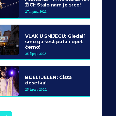
ŽICI: Stalo nam je srce!
27. lipnja 2026.
VLAK U SNIJEGU: Gledali
smo ga šest puta i opet
ćemo!
25. lipnja 2026.
BIJELI JELEN: Čista
desetka!
25. lipnja 2026.