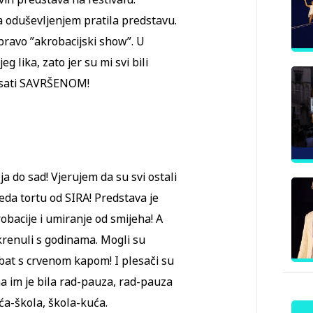
sa oduševljenjem pratila predstavu.
pravo ”akrobacijski show”. U
 lika, zato jer su mi svi bili
pisati SAVRŠENOM!
 do sad! Vjerujem da su svi ostali
leda tortu od SIRA! Predstava je
obacije i umiranje od smijeha! A
skrenuli s godinama. Mogli su
robat s crvenom kapom! I plesači su
ma im je bila rad-pauza, rad-pauza
ća-škola, škola-kuća.