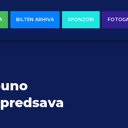
A
BILTEN ARHIVA
SPONZORI
FOTOGA
puno
predsava