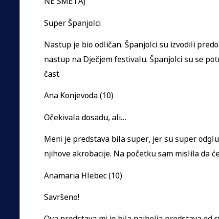
NE SMETAJ
Super Španjolci
Nastup je bio odličan. Španjolci su izvodili predo
nastup na Dječjem festivalu. Španjolci su se potr
čast.
Ana Konjevoda (10)
Očekivala dosadu, ali…
Meni je predstava bila super, jer su super odglum
njihove akrobacije. Na početku sam mislila da će 
Anamaria Hlebec (10)
Savršeno!
Ova predstava mi je bila najbolja predstava od s