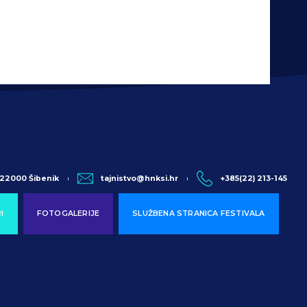
, 22000 Šibenik
tajnistvo@hnksi.hr
+385(22) 213-145
I
FOTOGALERIJE
SLUŽBENA STRANICA FESTIVALA