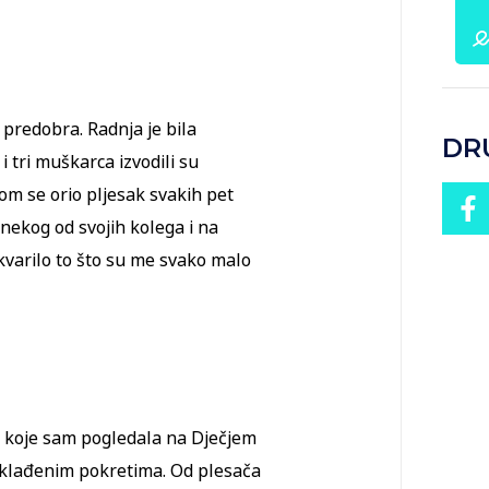
e predobra. Radnja je bila
DR
 tri muškarca izvodili su
kom se orio pljesak svakih pet
nekog od svojih kolega i na
kvarilo to što su me svako malo
ih koje sam pogledala na Dječjem
usklađenim pokretima. Od plesača