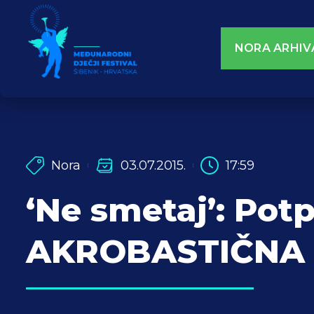
NORA ARHIV
Nora
03.07.2015.
17:59
‘Ne smetaj’: Pot
AKROBASTIČNA 