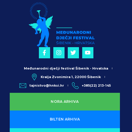
Međunarodni dječji festival Šibenik - Hrvatska
Kralja Zvonimira 1, 22000 Šibenik
tajnistvo@hnksi.hr
+385(22) 213-145
NORA ARHIVA
BILTEN ARHIVA