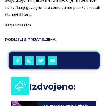
svoju ulogu, ali i Jakov me iznenadio, jer mi se inače
ne sviđa njegova gluma u čemu su me podržali i ostali
članovi Biltena.
Katja Frua (14)
PODIJELI S PRIJATELJIMA
Izdvojeno:
TOMISLAV I ADRIANA: Bilo je