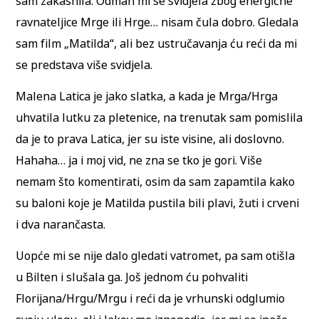
sam zakasnila. Odmah mi se svidjela zbog energične
ravnateljice Mrge ili Hrge… nisam čula dobro. Gledala
sam film „Matilda“, ali bez ustručavanja ću reći da mi
se predstava više svidjela.
Malena Latica je jako slatka, a kada je Mrga/Hrga
uhvatila lutku za pletenice, na trenutak sam pomislila
da je to prava Latica, jer su iste visine, ali doslovno.
Hahaha… ja i moj vid, ne zna se tko je gori. Više
nemam što komentirati, osim da sam zapamtila kako
su baloni koje je Matilda pustila bili plavi, žuti i crveni
i dva narančasta.
Uopće mi se nije dalo gledati vatromet, pa sam otišla
u Bilten i slušala ga. Još jednom ću pohvaliti
Florijana/Hrgu/Mrgu i reći da je vrhunski odglumio