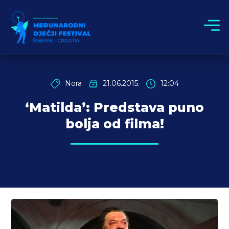
Nora
21.06.2015.
12:04
‘Matilda’: Predstava puno
bolja od filma!