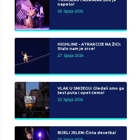
napeto!
28. lipnja 2026.
HIGHLINE – ATRAKCIJE NA ŽICI:
Stalo nam je srce!
27. lipnja 2026.
VLAK U SNIJEGU: Gledali smo ga
šest puta i opet ćemo!
25. lipnja 2026.
BIJELI JELEN: Čista desetka!
25. lipnja 2026.