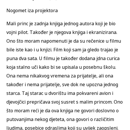
Nogomet iza projektora
Mali princ je zadnja knjiga jednog autora koji je bio
vojni pilot. Također je njegova knjiga i ekranizirana.
Ono što moram napomenuti je da su rečenice u filmu
bile iste kao i u knjizi. Film koji sam ja gledo trajao je
puna dva sata. U filmu je također dodana jdna curica
koja stalno uči kako bi se upisala u posebnu školu.
Ona nema nikakvog vremena za prijatelje, ali ona
također i nema prijatelje, sve dok ne upozna jednog
starca. Taj starac u dvorištu ima pokvareni avion i
djevojčici prepričava svoj susret s malim princom. Ono
što moram reći je da ova knjiga ne govori doslovno o
putovanjima nekog djeteta, ona govori o različitim
ljudima, posebice odraslima koji su uvijek zaopsleni.