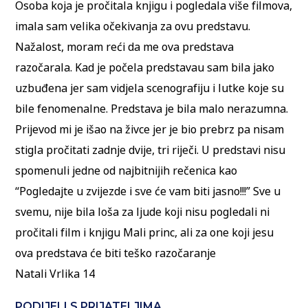
Osoba koja je pročitala knjigu i pogledala više filmova,
imala sam velika očekivanja za ovu predstavu.
Nažalost, moram reći da me ova predstava
razočarala. Kad je počela predstavau sam bila jako
uzbuđena jer sam vidjela scenografiju i lutke koje su
bile fenomenalne. Predstava je bila malo nerazumna.
Prijevod mi je išao na živce jer je bio prebrz pa nisam
stigla pročitati zadnje dvije, tri riječi. U predstavi nisu
spomenuli jedne od najbitnijih rečenica kao
“Pogledajte u zvijezde i sve će vam biti jasno!!!” Sve u
svemu, nije bila loša za ljude koji nisu pogledali ni
pročitali film i knjigu Mali princ, ali za one koji jesu
ova predstava će biti teško razočaranje
Natali Vrlika 14
PODIJELI S PRIJATELJIMA