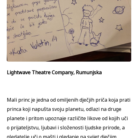
Lightwave Theatre Company, Rumunjska
Mali princ je jedna od omiljenih dječjih priča koja prati
princa koji napušta svoju planetu, odlazi na druge
planete i pritom upoznaje različite likove od kojih uči
o prijateljstvu, ljubavi i složenosti ljudske prirode, a
gledatelje uči o mašti i gledanje na svijet dječjim