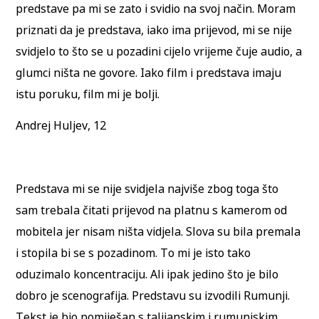
predstave pa mi se zato i svidio na svoj način. Moram
priznati da je predstava, iako ima prijevod, mi se nije
svidjelo to što se u pozadini cijelo vrijeme čuje audio, a
glumci ništa ne govore. Iako film i predstava imaju
istu poruku, film mi je bolji.
Andrej Huljev, 12
Predstava mi se nije svidjela najviše zbog toga što
sam trebala čitati prijevod na platnu s kamerom od
mobitela jer nisam ništa vidjela. Slova su bila premala
i stopila bi se s pozadinom. To mi je isto tako
oduzimalo koncentraciju. Ali ipak jedino što je bilo
dobro je scenografija. Predstavu su izvodili Rumunji.
Tekst je bio pomiješan s talijanskim i rumunjskim