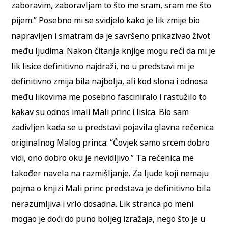
zaboravim, zaboravljam to što me sram, sram me što
pijem.” Posebno mi se svidjelo kako je lik zmije bio
napravljen i smatram da je savršeno prikazivao život
među ljudima. Nakon čitanja knjige mogu reći da mi je
lik lisice definitivno najdraži, no u predstavi mi je
definitivno zmija bila najbolja, ali kod slona i odnosa
među likovima me posebno fasciniralo i rastužilo to
kakav su odnos imali Mali princ i lisica. Bio sam
zadivljen kada se u predstavi pojavila glavna rečenica
originalnog Malog princa: “Čovjek samo srcem dobro
vidi, ono dobro oku je nevidljivo.” Ta rečenica me
također navela na razmišljanje. Za ljude koji nemaju
pojma o knjizi Mali princ predstava je definitivno bila
nerazumljiva i vrlo dosadna. Lik stranca po meni
mogao je doći do puno boljeg izražaja, nego što je u