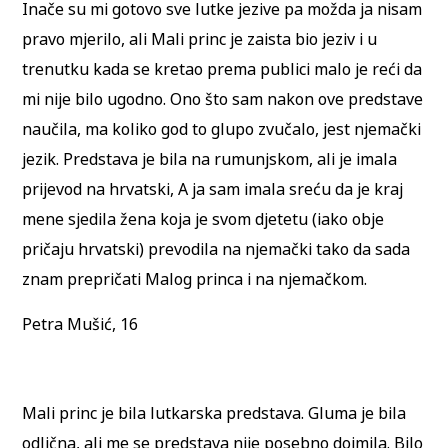
Inače su mi gotovo sve lutke jezive pa možda ja nisam
pravo mjerilo, ali Mali princ je zaista bio jeziv i u
trenutku kada se kretao prema publici malo je reći da
mi nije bilo ugodno. Ono što sam nakon ove predstave
naučila, ma koliko god to glupo zvučalo, jest njemački
jezik. Predstava je bila na rumunjskom, ali je imala
prijevod na hrvatski, A ja sam imala sreću da je kraj
mene sjedila žena koja je svom djetetu (iako obje
pričaju hrvatski) prevodila na njemački tako da sada
znam prepričati Malog princa i na njemačkom.
Petra Mušić, 16
Mali princ je bila lutkarska predstava. Gluma je bila
odlična, ali me se predstava nije posebno dojmila. Bilo