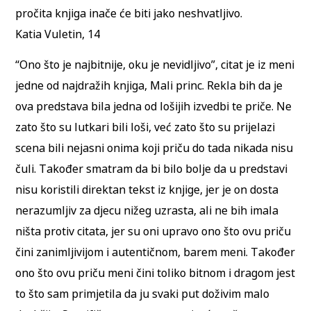
pročita knjiga inače će biti jako neshvatljivo.
Katia Vuletin, 14
“Ono što je najbitnije, oku je nevidljivo”, citat je iz meni
jedne od najdražih knjiga, Mali princ. Rekla bih da je
ova predstava bila jedna od lošijih izvedbi te priče. Ne
zato što su lutkari bili loši, već zato što su prijelazi
scena bili nejasni onima koji priču do tada nikada nisu
čuli. Također smatram da bi bilo bolje da u predstavi
nisu koristili direktan tekst iz knjige, jer je on dosta
nerazumljiv za djecu nižeg uzrasta, ali ne bih imala
ništa protiv citata, jer su oni upravo ono što ovu priču
čini zanimljivijom i autentičnom, barem meni. Također
ono što ovu priču meni čini toliko bitnom i dragom jest
to što sam primjetila da ju svaki put doživim malo