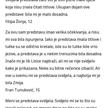
koja nisu znala čitati titlove. Ukupan dojam ove
predstave: bila mi je malo dosadna.
Filipa Žonja, 12
Za ovu sam predstavu imao velika očekivanja, a nisu
mi sva bila ispunjena. Iako je predstava imala titlove i
lutke su se odlično kretale, iste su te lutke bile vrlo
jezive, a predstava je u nekim trenucima bila dosadna.
Inače mi je lik Lisice najdraži, ali mi se nije svidjelo
kako je prikazana. Neke su bitne rečenice izbacili. Ali
sve u svemu mi se predstava svidjela, a najbolja mi je
bila Zmija.
Fran Tunuković, 15
Meni se predstava svidjela. Svidjelo mi se to što su
stavili prijevod, no mnogo djece ne čita pa su majke