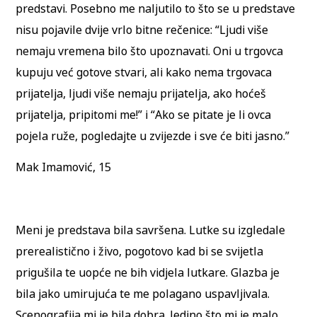
predstavi. Posebno me naljutilo to što se u predstave
nisu pojavile dvije vrlo bitne rečenice: “Ljudi više
nemaju vremena bilo što upoznavati. Oni u trgovca
kupuju već gotove stvari, ali kako nema trgovaca
prijatelja, ljudi više nemaju prijatelja, ako hoćeš
prijatelja, pripitomi me!” i “Ako se pitate je li ovca
pojela ruže, pogledajte u zvijezde i sve će biti jasno.”
Mak Imamović, 15
Meni je predstava bila savršena. Lutke su izgledale
prerealistično i živo, pogotovo kad bi se svijetla
prigušila te uopće ne bih vidjela lutkare. Glazba je
bila jako umirujuća te me polagano uspavljivala.
Scenografija mi je bila dobra. Jedino što mi je malo