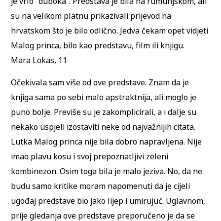
je vrlo “duboka”. Predstava je bila na rumunjskom, ali
su na velikom platnu prikazivali prijevod na
hrvatskom što je bilo odlično. Jedva čekam opet vidjeti
Malog princa, bilo kao predstavu, film ili knjigu.
Mara Lokas, 11
Očekivala sam više od ove predstave. Znam da je
knjiga sama po sebi malo apstraktnija, ali moglo je
puno bolje. Previše su je zakomplicirali, a i dalje su
nekako uspjeli izostaviti neke od najvažnijih citata.
Lutka Malog princa nije bila dobro napravljena. Nije
imao plavu kosu i svoj prepoznatljivi zeleni
kombinezon. Osim toga bila je malo jeziva. No, da ne
budu samo kritike moram napomenuti da je cijeli
ugođaj predstave bio jako lijep i umirujuć. Uglavnom,
prije gledanja ove predstave preporučeno je da se