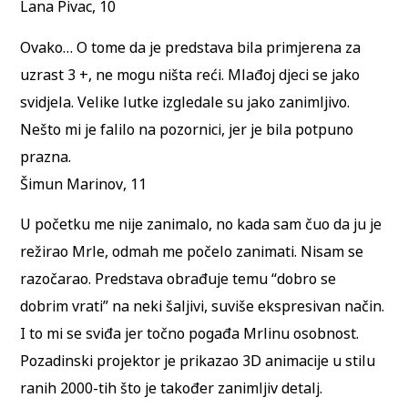
Lana Pivac, 10
Ovako… O tome da je predstava bila primjerena za
uzrast 3 +, ne mogu ništa reći. Mlađoj djeci se jako
svidjela. Velike lutke izgledale su jako zanimljivo.
Nešto mi je falilo na pozornici, jer je bila potpuno
prazna.
Šimun Marinov, 11
U početku me nije zanimalo, no kada sam čuo da ju je
režirao Mrle, odmah me počelo zanimati. Nisam se
razočarao. Predstava obrađuje temu “dobro se
dobrim vrati” na neki šaljivi, suviše ekspresivan način.
I to mi se sviđa jer točno pogađa Mrlinu osobnost.
Pozadinski projektor je prikazao 3D animacije u stilu
ranih 2000-tih što je također zanimljiv detalj.