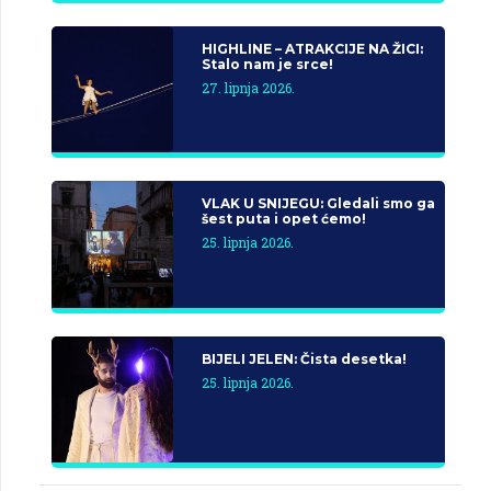
HIGHLINE – ATRAKCIJE NA ŽICI:
Stalo nam je srce!
27. lipnja 2026.
VLAK U SNIJEGU: Gledali smo ga
šest puta i opet ćemo!
25. lipnja 2026.
BIJELI JELEN: Čista desetka!
25. lipnja 2026.