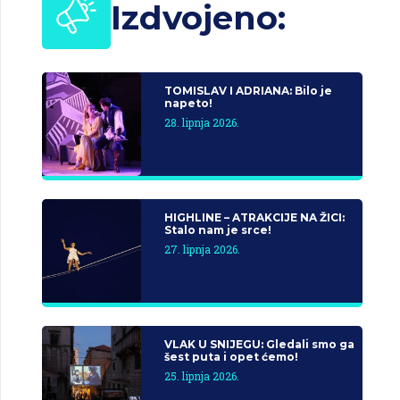
Izdvojeno:
TOMISLAV I ADRIANA: Bilo je
napeto!
28. lipnja 2026.
HIGHLINE – ATRAKCIJE NA ŽICI:
Stalo nam je srce!
27. lipnja 2026.
VLAK U SNIJEGU: Gledali smo ga
šest puta i opet ćemo!
25. lipnja 2026.