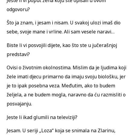
Jeste li vi poput žena koju ste opisali u ovom
odgovoru?
Što ja znam, i jesam i nisam. U svakoj ulozi imaš dio
sebe, svoje mane i vrline. Ali sam vesele naravi…
Biste li vi posvojili dijete, kao što ste u jučerašnjoj
predstavi?
Ovisi o životnim okolnostima. Mislim da je ljudima koji
žele imati djecu primarno da imaju svoju biološku, jer
je to ipak posebna veza. Međutim, ako to budem
željela, a ne budem mogla, naravno da ću razmisliti o
posvajanju.
Jeste li ikad glumili na televiziji?
Jesam. U seriji „Loza“ koja se snimala na Zlarinu,