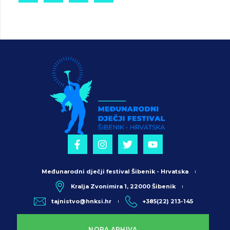
Međunarodni dječji festival Šibenik - Hrvatska
Kralja Zvonimira 1, 22000 Šibenik
tajnistvo@hnksi.hr
+385(22) 213-145
NORA ARHIVA