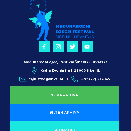
Međunarodni dječji festival Šibenik - Hrvatska
Kralja Zvonimira 1, 22000 Šibenik
tajnistvo@hnksi.hr
+385(22) 213-145
NORA ARHIVA
BILTEN ARHIVA
SPONZORI