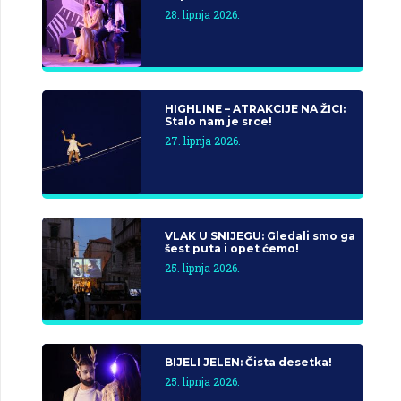
28. lipnja 2026.
HIGHLINE – ATRAKCIJE NA ŽICI:
Stalo nam je srce!
27. lipnja 2026.
VLAK U SNIJEGU: Gledali smo ga
šest puta i opet ćemo!
25. lipnja 2026.
BIJELI JELEN: Čista desetka!
25. lipnja 2026.