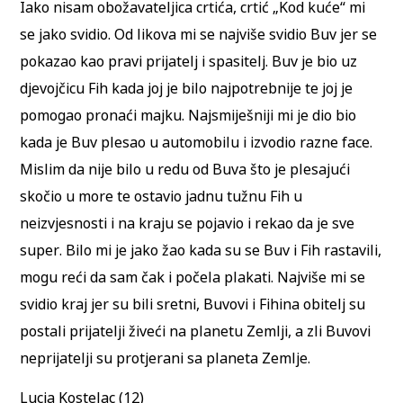
Iako nisam obožavateljica crtića, crtić „Kod kuće“ mi
se jako svidio. Od likova mi se najviše svidio Buv jer se
pokazao kao pravi prijatelj i spasitelj. Buv je bio uz
djevojčicu Fih kada joj je bilo najpotrebnije te joj je
pomogao pronaći majku. Najsmiješniji mi je dio bio
kada je Buv plesao u automobilu i izvodio razne face.
Mislim da nije bilo u redu od Buva što je plesajući
skočio u more te ostavio jadnu tužnu Fih u
neizvjesnosti i na kraju se pojavio i rekao da je sve
super. Bilo mi je jako žao kada su se Buv i Fih rastavili,
mogu reći da sam čak i počela plakati. Najviše mi se
svidio kraj jer su bili sretni, Buvovi i Fihina obitelj su
postali prijatelji živeći na planetu Zemlji, a zli Buvovi
neprijatelji su protjerani sa planeta Zemlje.
Lucia Kostelac (12)