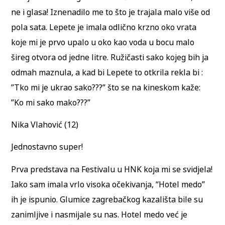
ne i glasa! Iznenadilo me to što je trajala malo više od
pola sata. Lepete je imala odlično krzno oko vrata
koje mi je prvo upalo u oko kao voda u bocu malo
šireg otvora od jedne litre. Ružičasti sako kojeg bih ja
odmah maznula, a kad bi Lepete to otkrila rekla bi :
”Tko mi je ukrao sako???” što se na kineskom kaže:
”Ko mi sako mako???”
Nika Vlahović (12)
Jednostavno super!
Prva predstava na Festivalu u HNK koja mi se svidjela!
Iako sam imala vrlo visoka očekivanja, “Hotel medo”
ih je ispunio. Glumice zagrebačkog kazališta bile su
zanimljive i nasmijale su nas. Hotel medo već je