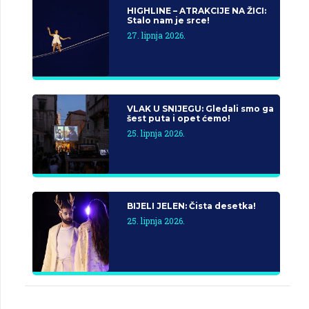
HIGHLINE – ATRAKCIJE NA ŽICI:
Stalo nam je srce!
27. lipnja 2026.
VLAK U SNIJEGU: Gledali smo ga
šest puta i opet ćemo!
25. lipnja 2026.
BIJELI JELEN: Čista desetka!
25. lipnja 2026.