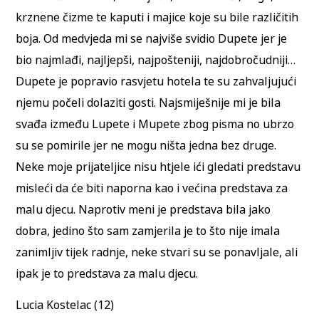
krznene čizme te kaputi i majice koje su bile različitih
boja. Od medvjeda mi se najviše svidio Dupete jer je
bio najmlađi, najljepši, najpošteniji, najdobročudniji…
Dupete je popravio rasvjetu hotela te su zahvaljujući
njemu počeli dolaziti gosti. Najsmiješnije mi je bila
svađa između Lupete i Mupete zbog pisma no ubrzo
su se pomirile jer ne mogu ništa jedna bez druge.
Neke moje prijateljice nisu htjele ići gledati predstavu
misleći da će biti naporna kao i većina predstava za
malu djecu. Naprotiv meni je predstava bila jako
dobra, jedino što sam zamjerila je to što nije imala
zanimljiv tijek radnje, neke stvari su se ponavljale, ali
ipak je to predstava za malu djecu.
Lucia Kostelac (12)