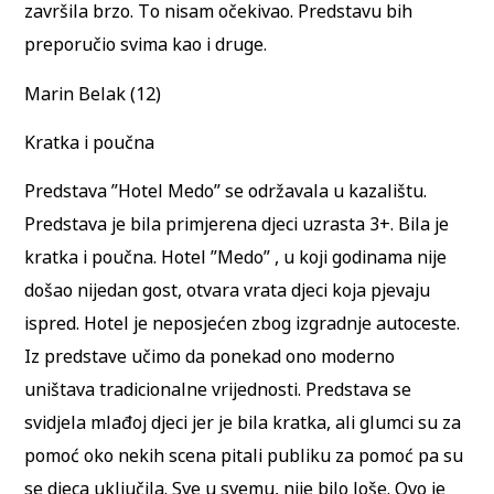
završila brzo. To nisam očekivao. Predstavu bih
preporučio svima kao i druge.
Marin Belak (12)
Kratka i poučna
Predstava ”Hotel Medo” se održavala u kazalištu.
Predstava je bila primjerena djeci uzrasta 3+. Bila je
kratka i poučna. Hotel ”Medo” , u koji godinama nije
došao nijedan gost, otvara vrata djeci koja pjevaju
ispred. Hotel je neposjećen zbog izgradnje autoceste.
Iz predstave učimo da ponekad ono moderno
uništava tradicionalne vrijednosti. Predstava se
svidjela mlađoj djeci jer je bila kratka, ali glumci su za
pomoć oko nekih scena pitali publiku za pomoć pa su
se djeca uključila. Sve u svemu, nije bilo loše. Ovo je