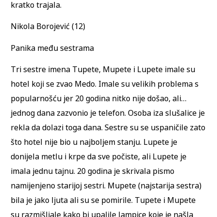
kratko trajala.
Nikola Borojević (12)
Panika među sestrama
Tri sestre imena Tupete, Mupete i Lupete imale su
hotel koji se zvao Medo. Imale su velikih problema s
popularnošću jer 20 godina nitko nije došao, ali…
jednog dana zazvonio je telefon. Osoba iza slušalice je
rekla da dolazi toga dana. Sestre su se uspaničile zato
što hotel nije bio u najboljem stanju. Lupete je
donijela metlu i krpe da sve počiste, ali Lupete je
imala jednu tajnu. 20 godina je skrivala pismo
namijenjeno starijoj sestri. Mupete (najstarija sestra)
bila je jako ljuta ali su se pomirile. Tupete i Mupete
su razmišljale kako bi upalile lampice koje je našla