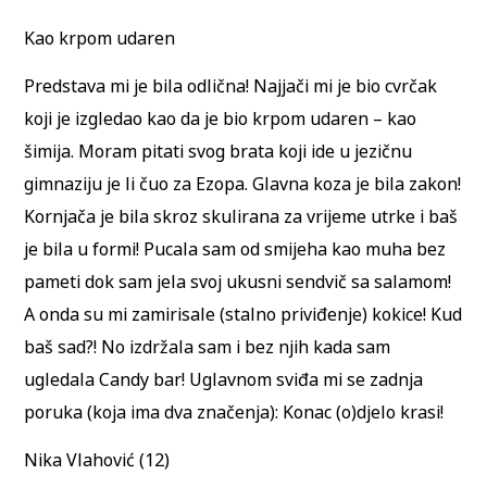
Kao krpom udaren
Predstava mi je bila odlična! Najjači mi je bio cvrčak
koji je izgledao kao da je bio krpom udaren – kao
šimija. Moram pitati svog brata koji ide u jezičnu
gimnaziju je li čuo za Ezopa. Glavna koza je bila zakon!
Kornjača je bila skroz skulirana za vrijeme utrke i baš
je bila u formi! Pucala sam od smijeha kao muha bez
pameti dok sam jela svoj ukusni sendvič sa salamom!
A onda su mi zamirisale (stalno priviđenje) kokice! Kud
baš sad?! No izdržala sam i bez njih kada sam
ugledala Candy bar! Uglavnom sviđa mi se zadnja
poruka (koja ima dva značenja): Konac (o)djelo krasi!
Nika Vlahović (12)