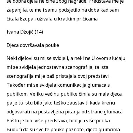
se dobra djela ne čine zbog nagrade. Predstava me je
zapanjila, te me i samu podsjetilo na doba kad sam
čitala Ezopa i uživala u kratkim pričicama.
Ivana Džojić (14)
Djeca dovršavala pouke
Neki djelovi su mi se svidjeli, a neki ne.U ovom slučaju
mi se svidjela jednostavna scenografija, ta ista
scenografija mi je baš pristajala ovoj predstavi.
Također mi se svidjela komunikacija glumaca s
publikom. Veliku većinu publike činila su mala djeca
pa je tu istu bilo jako teško zaustaviti kada krenu
odgovarati na postavljena pitanja od strane glumaca.
Pošto je bilo više predstava, bilo je i više pouka.
Budući da su sve te pouke poznate, djeca glumcima