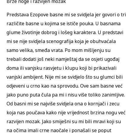
Brze noge i razvijen mozak
Predstava Ezopove basne mi se svidjela jer govori o tri
različite basne u kojima se ističe pouka. U basnama
glume životinje dobrog i lošeg karaktera. U predstavi
mi se nije svidjela scenografija koja je obuhvaćala
samo velika, smeđa vrata. Po mom mišljenju su
trebali dodati još neki namještaj da se osjeti ugođaj
doma ili vanjsku rasvjetu i klupu koji bi prikazivali
vanjski ambijent. Nije mi se svidjelo što su glumci bili
odjeveni u crno kao na sprovodu. Ove sam basne već
jako puno puta čula pa mi i nisu više toliko zanimljive.
Od basni mi se najviše svidjela ona o kornjači i zecu
koja nas poučava kako nije vrijednost brzina nogu već
razvijen mozak. Jako smiješni su mi bili mravi koji su
na očima imali crne naočale i ponašali se poput