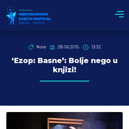
Nora
28.06.2015.
13:32
‘Ezop: Basne’: Bolje nego u
knjizi!