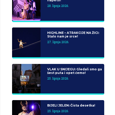
napeto!
28. lipnja 2026.
HIGHLINE – ATRAKCIJE NA ŽICI:
Stalo nam je srce!
27. lipnja 2026.
VLAK U SNIJEGU: Gledali smo ga
šest puta i opet ćemo!
25. lipnja 2026.
BIJELI JELEN: Čista desetka!
25. lipnja 2026.