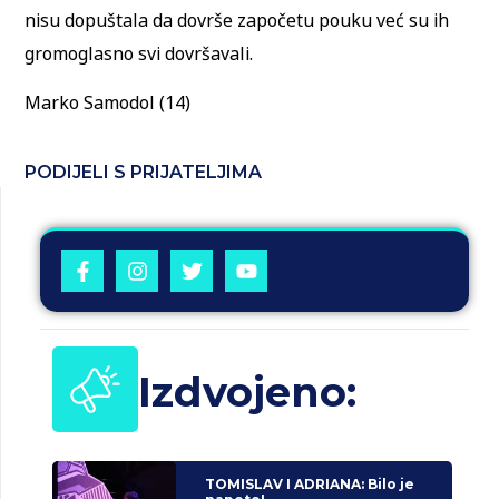
nisu dopuštala da dovrše započetu pouku već su ih
gromoglasno svi dovršavali.
Marko Samodol (14)
PODIJELI S PRIJATELJIMA
Izdvojeno:
TOMISLAV I ADRIANA: Bilo je