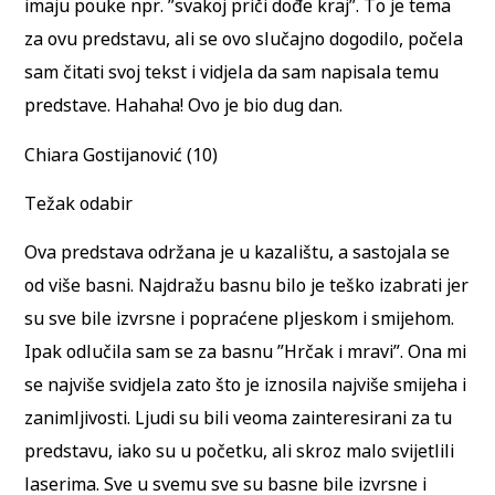
imaju pouke npr. ”svakoj priči dođe kraj”. To je tema
za ovu predstavu, ali se ovo slučajno dogodilo, počela
sam čitati svoj tekst i vidjela da sam napisala temu
predstave. Hahaha! Ovo je bio dug dan.
Chiara Gostijanović (10)
Težak odabir
Ova predstava održana je u kazalištu, a sastojala se
od više basni. Najdražu basnu bilo je teško izabrati jer
su sve bile izvrsne i popraćene pljeskom i smijehom.
Ipak odlučila sam se za basnu ”Hrčak i mravi”. Ona mi
se najviše svidjela zato što je iznosila najviše smijeha i
zanimljivosti. Ljudi su bili veoma zainteresirani za tu
predstavu, iako su u početku, ali skroz malo svijetlili
laserima. Sve u svemu sve su basne bile izvrsne i