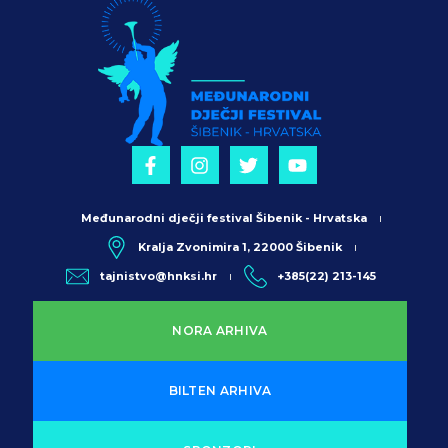
Međunarodni dječji festival Šibenik - Hrvatska
Kralja Zvonimira 1, 22000 Šibenik
tajnistvo@hnksi.hr
+385(22) 213-145
NORA ARHIVA
BILTEN ARHIVA