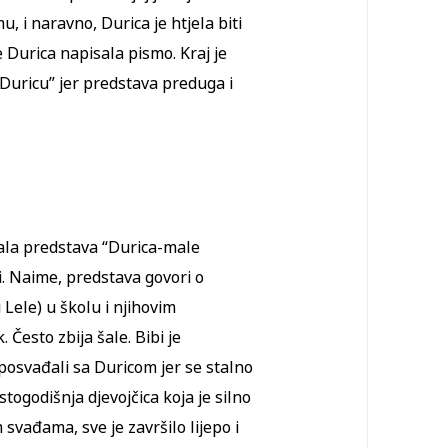
mu, i naravno, Durica je htjela biti
je Durica napisala pismo. Kraj je
 “Duricu” jer predstava preduga i
ala predstava “Durica-male
i. Naime, predstava govori o
i Lele) u školu i njihovim
. Često zbija šale. Bibi je
a posvađali sa Duricom jer se stalno
stogodišnja djevojčica koja je silno
svađama, sve je završilo lijepo i