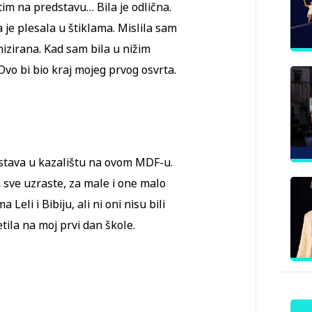
tim na predstavu… Bila je odlična.
a je plesala u štiklama. Mislila sam
nizirana. Kad sam bila u nižim
Ovo bi bio kraj mojeg prvog osvrta.
edstava u kazalištu na ovom MDF-u.
a sve uzraste, za male i one malo
Leli i Bibiju, ali ni oni nisu bili
tila na moj prvi dan škole.