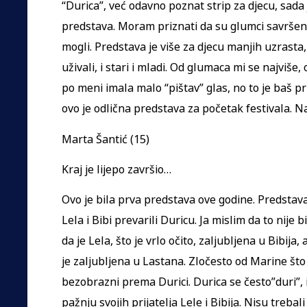
“Durica”, već odavno poznat strip za djecu, sada
predstava. Moram priznati da su glumci savršeno 
mogli. Predstava je više za djecu manjih uzrasta
uživali, i stari i mladi. Od glumaca mi se najviše,
po meni imala malo “pištav” glas, no to je baš pr
ovo je odlična predstava za početak festivala. N
Marta Šantić (15)
Kraj je lijepo završio…
Ovo je bila prva predstava ove godine. Predstava
Lela i Bibi prevarili Duricu. Ja mislim da to nije b
da je Lela, što je vrlo očito, zaljubljena u Bibija
je zaljubljena u Lastana. Zločesto od Marine što 
bezobrazni prema Durici. Durica se često”duri”, i
pažnju svojih prijatelja Lele i Bibija. Nisu trebali