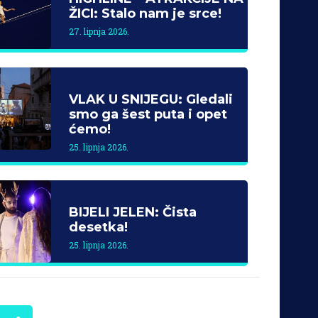
ŽICI: Stalo nam je srce!
27. lipnja 2026.
VLAK U SNIJEGU: Gledali
smo ga šest puta i opet
ćemo!
25. lipnja 2026.
BIJELI JELEN: Čista
desetka!
25. lipnja 2026.