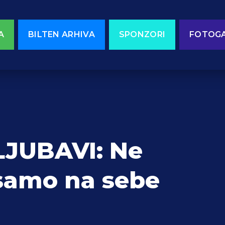
A
BILTEN ARHIVA
SPONZORI
FOTOGA
LJUBAVI: Ne
 samo na sebe