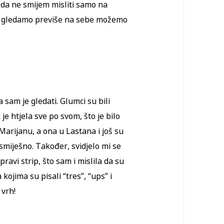
am da ne smijem misliti samo na
ko gledamo previše na sebe možemo
 sam je gledati. Glumci su bili
 je htjela sve po svom, što je bilo
 Marijanu, a ona u Lastana i još su
lo smiješno. Također, svidjelo mi se
 pravi strip, što sam i mislila da su
kojima su pisali “tres”, “ups” i
 vrh!