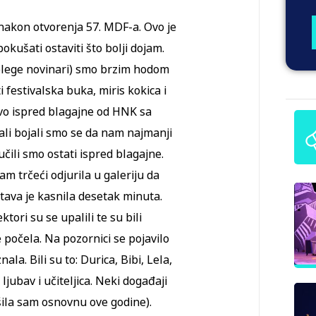
nakon otvorenja 57. MDF-a. Ovo je
okušati ostaviti što bolji dojam.
kolege novinari) smo brzim hodom
i festivalska buka, miris kokica i
ivo ispred blagajne od HNK sa
, ali bojali smo se da nam najmanji
čili smo ostati ispred blagajne.
sam trčeći odjurila u galeriju da
stava je kasnila desetak minuta.
tori su se upalili te su bili
 počela. Na pozornici se pojavilo
a. Bili su to: Durica, Bibi, Lela,
ljubav i učiteljica. Neki događaji
ila sam osnovnu ove godine).