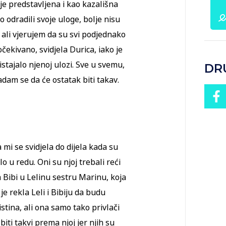
 je predstavljena i kao kazališna
odradili svoje uloge, bolje nisu
, ali vjerujem da su svi podjednako
 očekivano, svidjela Durica, iako je
istajalo njenoj ulozi. Sve u svemu,
DR
adam se da će ostatak biti takav.
 mi se svidjela do dijela kada su
ilo u redu. Oni su njoj trebali reći
, a Bibi u Lelinu sestru Marinu, koja
je rekla Leli i Bibiju da budu
stina, ali ona samo tako privlači
 biti takvi prema njoj jer njih su