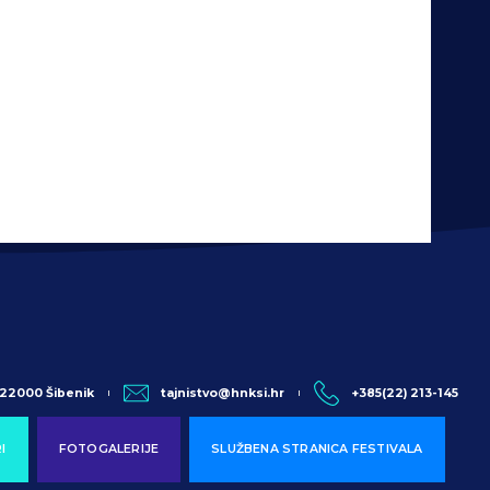
, 22000 Šibenik
tajnistvo@hnksi.hr
+385(22) 213-145
I
FOTOGALERIJE
SLUŽBENA STRANICA FESTIVALA