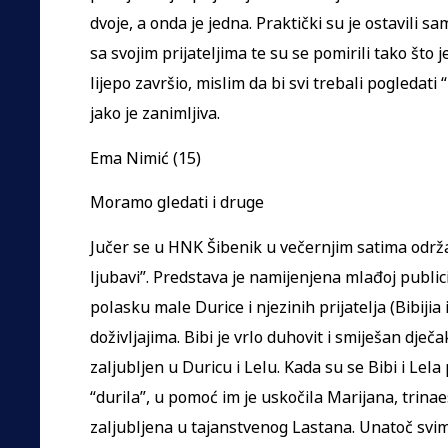
dvoje, a onda je jedna. Praktički su je ostavili sa
sa svojim prijateljima te su se pomirili tako što 
lijepo završio, mislim da bi svi trebali pogledati
jako je zanimljiva.
Ema Nimić (15)
Moramo gledati i druge
Jučer se u HNK Šibenik u večernjim satima održ
ljubavi”. Predstava je namijenjena mlađoj public
polasku male Durice i njezinih prijatelja (Bibijia 
doživljajima. Bibi je vrlo duhovit i smiješan dječak
zaljubljen u Duricu i Lelu. Kada su se Bibi i Lel
“durila”, u pomoć im je uskočila Marijana, trinae
zaljubljena u tajanstvenog Lastana. Unatoč svim 