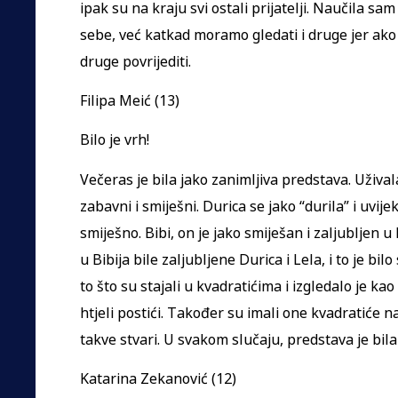
ipak su na kraju svi ostali prijatelji. Naučila s
sebe, već katkad moramo gledati i druge jer a
druge povrijediti.
Filipa Meić (13)
Bilo je vrh!
Večeras je bila jako zanimljiva predstava. Uživala
zabavni i smiješni. Durica se jako “durila” i uvijek
smiješno. Bibi, on je jako smiješan i zaljubljen u
u Bibija bile zaljubljene Durica i Lela, i to je bi
to što su stajali u kvadratićima i izgledalo je kao
htjeli postići. Također su imali one kvadratiće na 
takve stvari. U svakom slučaju, predstava je bila
Katarina Zekanović (12)