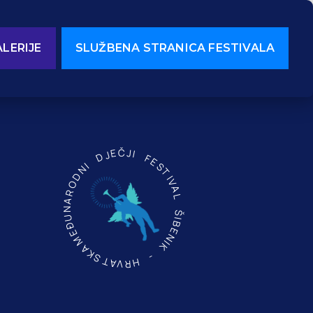
LERIJE
SLUŽBENA STRANICA FESTIVALA
MEĐUNARODNI DJEČJI FESTIVAL ŠIBENIK - HRVATSKA