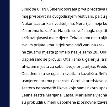
Sinoć se u HNK Šibenik održala prva predstava 
moj prvi osvrt na ovogodišnjem festivalu, pa ću p
Nakon sastanka s voditeljima, Norci (ja i moje 
išli prema kazalištu. Na ulici se već mogla osjetit
krištavi glasovi male djece. Čekala sam nestrplj
svojim prijateljima. Htjeli smo otići vani na zrak
ne zauzmu mjesta (primalo nas je samo 20). Odlu
Uspjeli smo se provući. Otišli smo u galeriju. Ja 
uhvatim mjesta za sebe i svoje prijateljice. Pred
Odjednom su se ugasila svjetla u kazalištu. Reflek
usmjereni prema pozornici. Čarolija predstave je
šestero nepoznatih likova koje sam uskoro upoznal
Lelina sestra Marijana, Lasta, Marijanina vječna 
su probudili u meni uspomene iz osnovne (završ