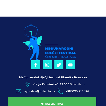
Međunarodni dječji festival Šibenik - Hrvatska
Kralja Zvonimira 1, 22000 Šibenik
tajnistvo@hnksi.hr
+385(22) 213-145
NORA ARHIVA