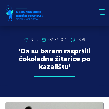
Nora
02.07.2014.
13:59
‘Da su barem raspršili
čokoladne žitarice po
kazalištu’