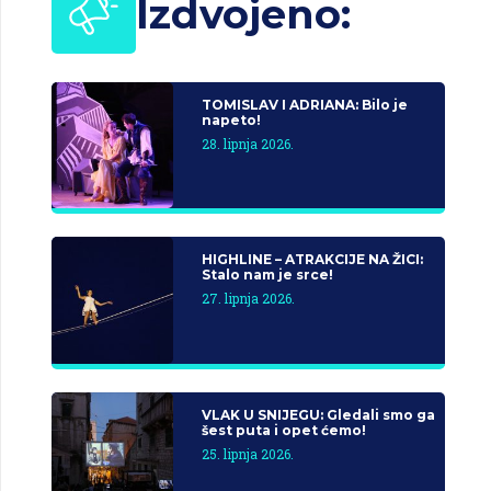
Izdvojeno:
TOMISLAV I ADRIANA: Bilo je
napeto!
28. lipnja 2026.
HIGHLINE – ATRAKCIJE NA ŽICI:
Stalo nam je srce!
27. lipnja 2026.
VLAK U SNIJEGU: Gledali smo ga
šest puta i opet ćemo!
25. lipnja 2026.