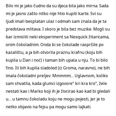
Bilo mi je jako čudno da su djeca bila jako mirna. Sada
mi je jasno zašto nitko nije htio kupiti karte. Svi su
ljudi imali besplatan ulaz i odmah sam znala da je ta
predstava mlitava. I skoro je bila bez muzike. Mogli su
bar izmisliti neki eksperiment sa Nesquick žitaricama,
onim čokoladnim. Onda bi se čokolade raspršile po
kazalištu, a ja bih otvorila praznu krafnu (koju bih
kupila u Dan i noć) i taman bih upala u nju. To bi bilo
fino. Ili bih kupila sladoled (iz Groma, naravno), ne bih
imala čokoladni preljev. Mmmmm… Uglavnom, koliko
sam shvatila, kada glumci izgovore“ kri kra kro“, žele
nestati kao i Marko koji ih je živcirao kao kad bi gledali
u… u tamnu čokoladu koju ne mogu pojesti, jer je to
netko objavio na fejsu pa mogu samo lajkati.