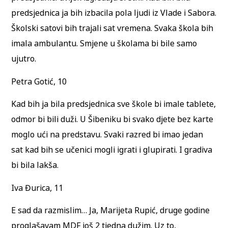
predsjednica ja bih izbacila pola ljudi iz Vlade i Sabora.
Školski satovi bih trajali sat vremena. Svaka škola bih
imala ambulantu. Smjene u školama bi bile samo
ujutro.
Petra Gotić, 10
Kad bih ja bila predsjednica sve škole bi imale tablete,
odmor bi bili duži. U Šibeniku bi svako djete bez karte
moglo ući na predstavu. Svaki razred bi imao jedan
sat kad bih se učenici mogli igrati i glupirati. I gradiva
bi bila lakša.
Iva Đurica, 11
E sad da razmislim… Ja, Marijeta Rupić, druge godine
proglašavam MDF još 2 tjedna dužim. Uz to,