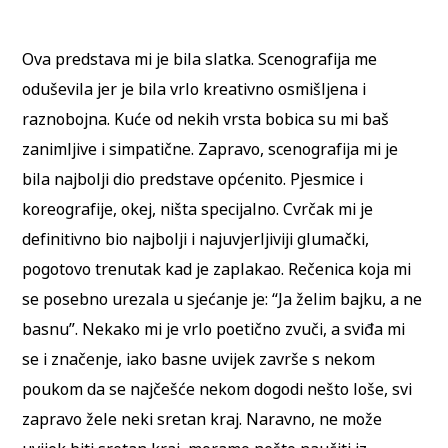
Ova predstava mi je bila slatka. Scenografija me
oduševila jer je bila vrlo kreativno osmišljena i
raznobojna. Kuće od nekih vrsta bobica su mi baš
zanimljive i simpatične. Zapravo, scenografija mi je
bila najbolji dio predstave općenito. Pjesmice i
koreografije, okej, ništa specijalno. Cvrčak mi je
definitivno bio najbolji i najuvjerljiviji glumački,
pogotovo trenutak kad je zaplakao. Rečenica koja mi
se posebno urezala u sjećanje je: “Ja želim bajku, a ne
basnu”. Nekako mi je vrlo poetično zvuči, a sviđa mi
se i značenje, iako basne uvijek završe s nekom
poukom da se najčešće nekom dogodi nešto loše, svi
zapravo žele neki sretan kraj. Naravno, ne može