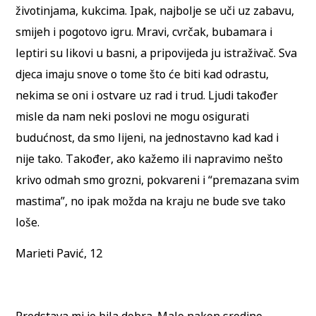
životinjama, kukcima. Ipak, najbolje se uči uz zabavu,
smijeh i pogotovo igru. Mravi, cvrčak, bubamara i
leptiri su likovi u basni, a pripovijeda ju istraživač. Sva
djeca imaju snove o tome što će biti kad odrastu,
nekima se oni i ostvare uz rad i trud. Ljudi također
misle da nam neki poslovi ne mogu osigurati
budućnost, da smo lijeni, na jednostavno kad kad i
nije tako. Također, ako kažemo ili napravimo nešto
krivo odmah smo grozni, pokvareni i “premazana svim
mastima”, no ipak možda na kraju ne bude sve tako
loše.
Marieti Pavić, 12
Predstava mi je bila dobra. Malo nakon sredine