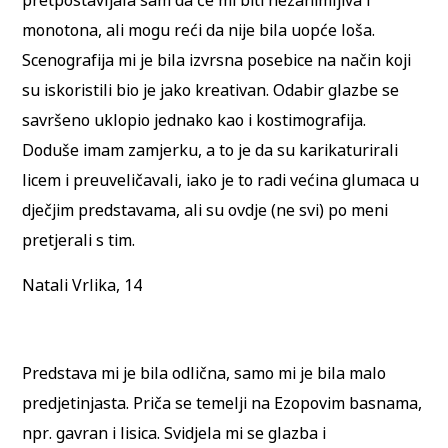
pretpostavljala sam da će mi biti nezanimljiva i
monotona, ali mogu reći da nije bila uopće loša.
Scenografija mi je bila izvrsna posebice na način koji
su iskoristili bio je jako kreativan. Odabir glazbe se
savršeno uklopio jednako kao i kostimografija.
Doduše imam zamjerku, a to je da su karikaturirali
licem i preuveličavali, iako je to radi većina glumaca u
dječjim predstavama, ali su ovdje (ne svi) po meni
pretjerali s tim.
Natali Vrlika, 14
Predstava mi je bila odlična, samo mi je bila malo
predjetinjasta. Priča se temelji na Ezopovim basnama,
npr. gavran i lisica. Svidjela mi se glazba i