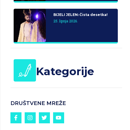
BIJELI JELEN: Čista desetka!
25. lipnja 2026.
Kategorije
DRUŠTVENE MREŽE