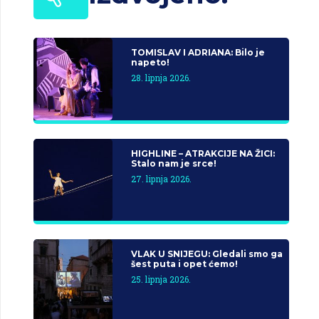
TOMISLAV I ADRIANA: Bilo je
napeto!
28. lipnja 2026.
HIGHLINE – ATRAKCIJE NA ŽICI:
Stalo nam je srce!
27. lipnja 2026.
VLAK U SNIJEGU: Gledali smo ga
šest puta i opet ćemo!
25. lipnja 2026.