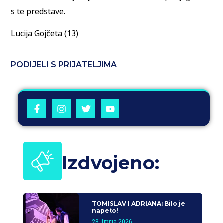
s te predstave.
Lucija Gojčeta (13)
PODIJELI S PRIJATELJIMA
Izdvojeno:
TOMISLAV I ADRIANA: Bilo je
napeto!
28. lipnja 2026.