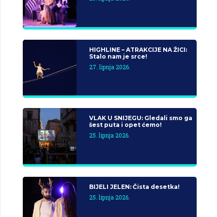
HIGHLINE – ATRAKCIJE NA ŽICI:
Stalo nam je srce!
27. lipnja 2026.
VLAK U SNIJEGU: Gledali smo ga
šest puta i opet ćemo!
25. lipnja 2026.
BIJELI JELEN: Čista desetka!
25. lipnja 2026.