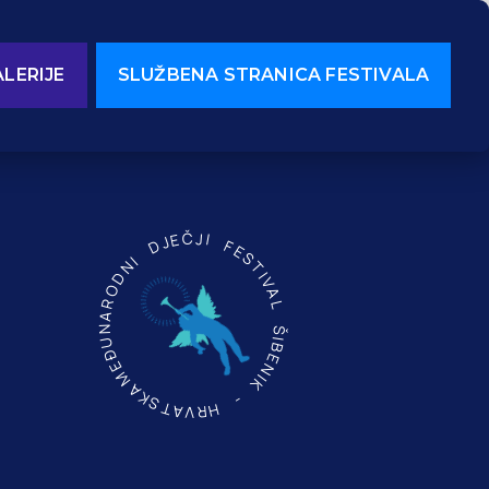
LERIJE
SLUŽBENA STRANICA FESTIVALA
MEĐUNARODNI DJEČJI FESTIVAL ŠIBENIK - HRVATSKA