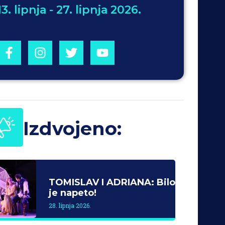
13. lipnja - 27. lipnja 2026.
Izdvojeno:
TOMISLAV I ADRIANA: Bilo
je napeto!
28. lipnja 2026.