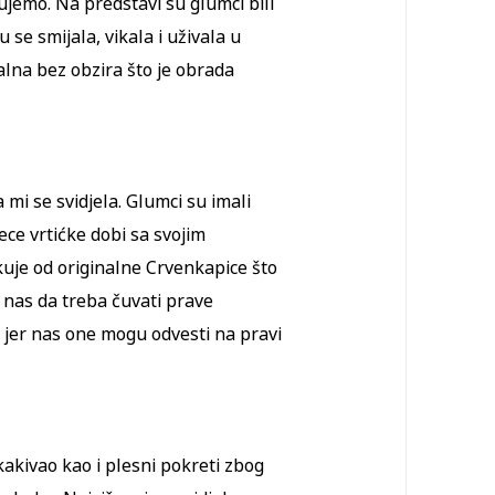
ujemo. Na predstavi su glumci bili
u se smijala, vikala i uživala u
nalna bez obzira što je obrada
a mi se svidjela. Glumci su imali
jece vrtićke dobi sa svojim
uje od originalne Crvenkapice što
i nas da treba čuvati prave
ja jer nas one mogu odvesti na pravi
kakivao kao i plesni pokreti zbog