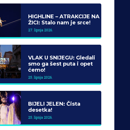
HIGHLINE – ATRAKCIJE NA
ŽICI: Stalo nam je srce!
27. lipnja 2026.
VLAK U SNIJEGU: Gledali
smo ga šest puta i opet
ćemo!
25. lipnja 2026.
BIJELI JELEN: Čista
desetka!
25. lipnja 2026.