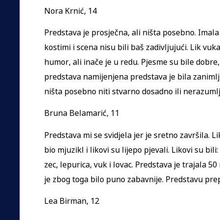
Nora Krnić, 14
Predstava je prosječna, ali ništa posebno. Imala
kostimi i scena nisu bili baš zadivljujući. Lik v
humor, ali inače je u redu. Pjesme su bile dobre,
predstava namijenjena predstava je bila zanimljiv
ništa posebno niti stvarno dosadno ili nerazumlj
Bruna Belamarić, 11
Predstava mi se svidjela jer je sretno završila. Li
bio mjuzikl i likovi su lijepo pjevali. Likovi su b
zec, lepurica, vuk i lovac. Predstava je trajala 50
je zbog toga bilo puno zabavnije. Predstavu pr
Lea Birman, 12