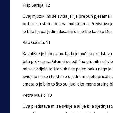
Filip Šarlija, 12
Ovaj mjuzikl mi se sviđa jer je prepun pjesama i
publici su stalno bili na mobitelima. Predstava j
je bila lijepa. Jedini dosadni dio je bio kad su Du
Rita Gaćina, 11
Kazalište je bilo puno. Kada je počela predstava, 
bila prekrasna. Glumci su odlično glumili i uživje
mi se svidjelo to što vuk nije pojeo baku nego j
Svidjelo mi se i to što se u jednom dijelu pričalo o
smetalo je bilo to što su ljudi oko mene stalno b
Petra Mušić, 10
Ova predstava mi se svidjela ali je bila djetinjas