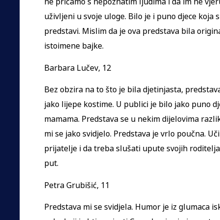
ne pričamo s nepoznatim ljudima i da im ne vjer
uživljeni u svoje uloge. Bilo je i puno djece koja s
predstavi. Mislim da je ova predstava bila origi
istoimene bajke.
Barbara Lučev, 12
Bez obzira na to što je bila djetinjasta, predstav
jako lijepe kostime. U publici je bilo jako puno d
mamama. Predstava se u nekim dijelovima razlik
mi se jako svidjelo. Predstava je vrlo poučna. Uč
prijatelje i da treba slušati upute svojih roditel
put.
Petra Grubišić, 11
Predstava mi se svidjela. Humor je iz glumaca is