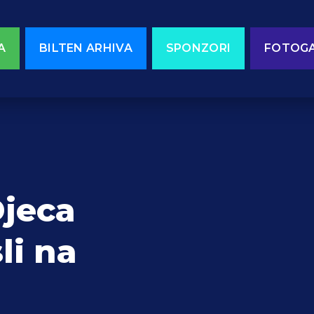
A
BILTEN ARHIVA
SPONZORI
FOTOGA
jeca
li na