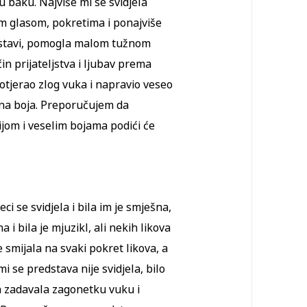
ru baku. Najviše mi se svidjela
im glasom, pokretima i ponajviše
dstavi, pomogla malom tužnom
 čin prijateljstva i ljubav prema
otjerao zlog vuka i napravio veseo
 puna boja. Preporučujem da
jom i veselim bojama podići će
ci se svidjela i bila im je smješna,
a i bila je mjuzikl, ali nekih likova
 se smijala na svaki pokret likova, a
i se predstava nije svidjela, bilo
aka zadavala zagonetku vuku i