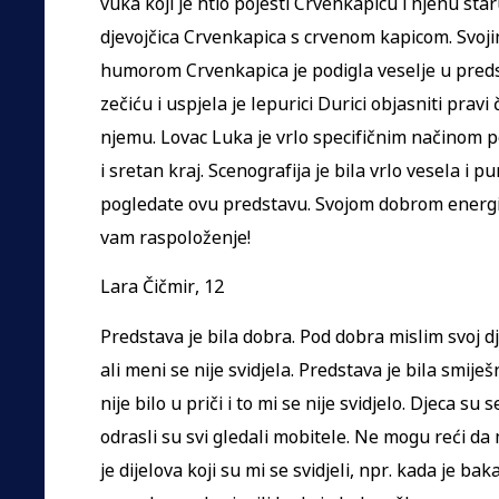
vuka koji je htio pojesti Crvenkapicu i njenu sta
djevojčica Crvenkapica s crvenom kapicom. Svoj
humorom Crvenkapica je podigla veselje u pre
zečiću i uspjela je lepurici Durici objasniti pravi
njemu. Lovac Luka je vrlo specifičnim načinom p
i sretan kraj. Scenografija je bila vrlo vesela i
pogledate ovu predstavu. Svojom dobrom energi
vam raspoloženje!
Lara Čičmir, 12
Predstava je bila dobra. Pod dobra mislim svoj dje
ali meni se nije svidjela. Predstava je bila smiješn
nije bilo u priči i to mi se nije svidjelo. Djeca su
odrasli su svi gledali mobitele. Ne mogu reći da m
je dijelova koji su mi se svidjeli, npr. kada je b