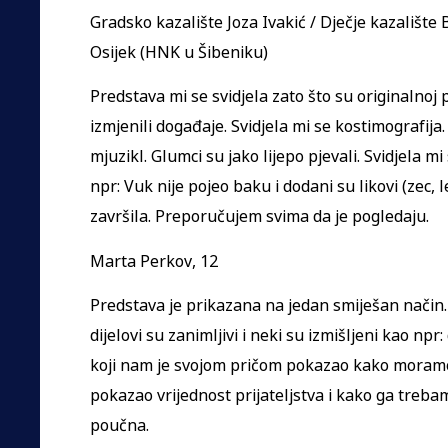
Gradsko kazalište Joza Ivakić / Dječje kazalište 
Osijek (HNK u Šibeniku)
Predstava mi se svidjela zato što su originalnoj pr
izmjenili događaje. Svidjela mi se kostimografija
mjuzikl. Glumci su jako lijepo pjevali. Svidjela mi
npr: Vuk nije pojeo baku i dodani su likovi (zec, 
završila. Preporučujem svima da je pogledaju.
Marta Perkov, 12
Predstava je prikazana na jedan smiješan način.
dijelovi su zanimljivi i neki su izmišljeni kao npr:
koji nam je svojom pričom pokazao kako moramo bi
pokazao vrijednost prijateljstva i kako ga trebam
poučna.