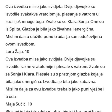
Ova izvedba mi se jako svidjela. Dvije djevojke su
izvodile svakakve vratolomije, plesanje s vatrom u
ruci i još mnogo toga. Zvale su se Klara Sonja. One su
iz Splita. Glazba je bila jako živahna i energična.
Mislim da su uložile puno truda. Ja sam oduševljena
ovom izvedbom.
Lora Žaja, 10
Ova izvedba mi se jako svidjela. Dvije djevojke su
izvodile razne vratolomije i plesale s vatrom. Zvale su
se Sonja i Klara. Plesale su s pratnjom glazbe koja je
bila jako energična. Izvedba je bila jako zabavna.
Mislim da je za ovu izvedbu trebalo jako puni vježbe i
truda.
Maja Sučić, 10
Ples mi je bio jako dobar, ali je bio isti kao prošli put.