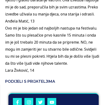
vješto i glatko baratanje vatrom. Ova izvedba najbolja
mi je do sad, preporučila bih je svim uzrastima. Preko
izvedbe uživala su manja djeca, ona starija i odrasli.
Anđela Matić, 13
Ovo mi je bio jedan od najboljih nastupa na festivalu.
Samo što su plesačice prvo kasnile 15 minuta i onda
im je još trebalo 20 minuta da se pripreme. NO, ne
mogu im zamjeriti jer su stvarno bile odlične. Svidjeli
su mi se plesni pokreti. Htjela bih da je došlo više ljudi
da što više ljudi vide njihove talente.
Lara Živković, 14
PODIJELI S PRIJATELJIMA