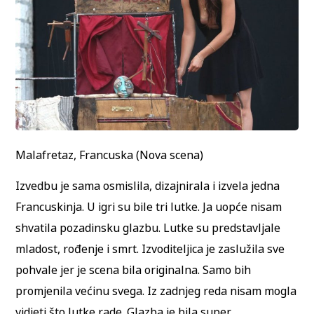
Malafretaz, Francuska (Nova scena)
Izvedbu je sama osmislila, dizajnirala i izvela jedna
Francuskinja. U igri su bile tri lutke. Ja uopće nisam
shvatila pozadinsku glazbu. Lutke su predstavljale
mladost, rođenje i smrt. Izvoditeljica je zaslužila sve
pohvale jer je scena bila originalna. Samo bih
promjenila većinu svega. Iz zadnjeg reda nisam mogla
vidjeti što lutke rade. Glazba je bila super.