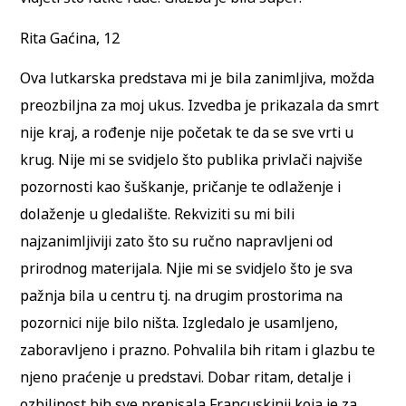
Rita Gaćina, 12
Ova lutkarska predstava mi je bila zanimljiva, možda
preozbiljna za moj ukus. Izvedba je prikazala da smrt
nije kraj, a rođenje nije početak te da se sve vrti u
krug. Nije mi se svidjelo što publika privlači najviše
pozornosti kao šuškanje, pričanje te odlaženje i
dolaženje u gledalište. Rekviziti su mi bili
najzanimljiviji zato što su ručno napravljeni od
prirodnog materijala. Njie mi se svidjelo što je sva
pažnja bila u centru tj. na drugim prostorima na
pozornici nije bilo ništa. Izgledalo je usamljeno,
zaboravljeno i prazno. Pohvalila bih ritam i glazbu te
njeno praćenje u predstavi. Dobar ritam, detalje i
ozbiljnost bih sve prepisala Francuskinji koja je za