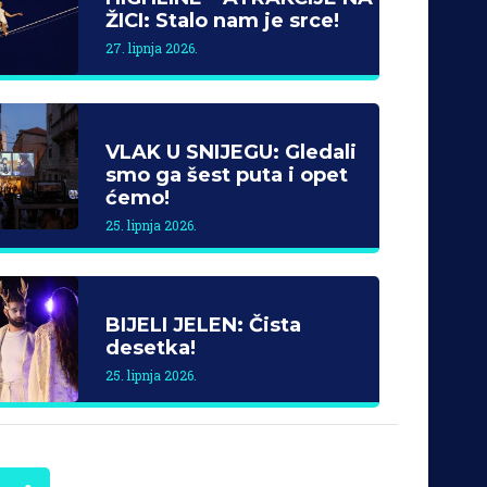
ŽICI: Stalo nam je srce!
27. lipnja 2026.
VLAK U SNIJEGU: Gledali
smo ga šest puta i opet
ćemo!
25. lipnja 2026.
BIJELI JELEN: Čista
desetka!
25. lipnja 2026.