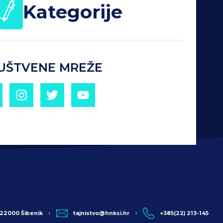
Kategorije
UŠTVENE MREŽE
, 22000 Šibenik
tajnistvo@hnksi.hr
+385(22) 213-145