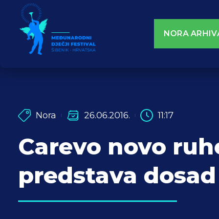
NORA ARHIV
Nora
26.06.2016.
11:17
Carevo novo ruho
predstava dosad