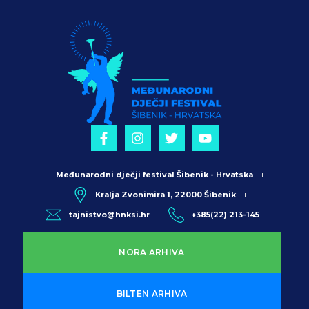
Međunarodni dječji festival Šibenik - Hrvatska
Kralja Zvonimira 1, 22000 Šibenik
tajnistvo@hnksi.hr
+385(22) 213-145
NORA ARHIVA
BILTEN ARHIVA