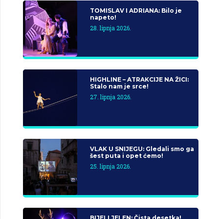
TOMISLAV I ADRIANA: Bilo je
napeto!
28. lipnja 2026.
HIGHLINE – ATRAKCIJE NA ŽICI:
Stalo nam je srce!
27. lipnja 2026.
VLAK U SNIJEGU: Gledali smo ga
šest puta i opet ćemo!
25. lipnja 2026.
BIJELI JELEN: Čista desetka!