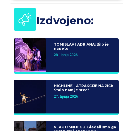
Izdvojeno:
TOMISLAV I ADRIANA: Bilo je
napeto!
28. lipnja 2026.
HIGHLINE – ATRAKCIJE NA ŽICI:
Stalo nam je srce!
27. lipnja 2026.
VLAK U SNIJEGU: Gledali smo ga