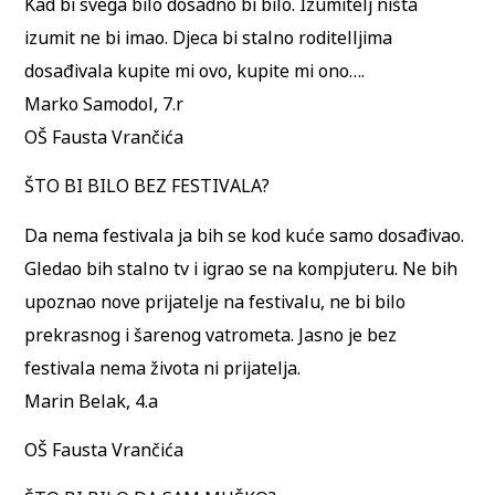
Kad bi svega bilo dosadno bi bilo. Izumitelj ništa
izumit ne bi imao. Djeca bi stalno roditelljima
dosađivala kupite mi ovo, kupite mi ono….
Marko Samodol, 7.r
OŠ Fausta Vrančića
ŠTO BI BILO BEZ FESTIVALA?
Da nema festivala ja bih se kod kuće samo dosađivao.
Gledao bih stalno tv i igrao se na kompjuteru. Ne bih
upoznao nove prijatelje na festivalu, ne bi bilo
prekrasnog i šarenog vatrometa. Jasno je bez
festivala nema života ni prijatelja.
Marin Belak, 4.a
OŠ Fausta Vrančića