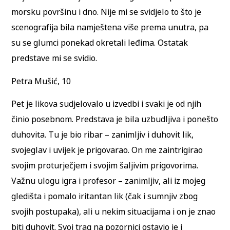
morsku površinu i dno. Nije mi se svidjelo to što je
scenografija bila namještena više prema unutra, pa
su se glumci ponekad okretali leđima. Ostatak
predstave mi se svidio.
Petra Mušić, 10
Pet je likova sudjelovalo u izvedbi i svaki je od njih
činio posebnom. Predstava je bila uzbudljiva i ponešto
duhovita. Tu je bio ribar – zanimljiv i duhovit lik,
svojeglav i uvijek je prigovarao. On me zaintrigirao
svojim proturječjem i svojim šaljivim prigovorima.
Važnu ulogu igra i profesor – zanimljiv, ali iz mojeg
gledišta i pomalo iritantan lik (čak i sumnjiv zbog
svojih postupaka), ali u nekim situacijama i on je znao
biti duhovit. Svoj trag na pozornici ostavio je i