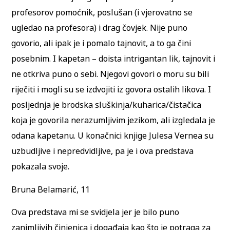
profesorov pomoćnik, poslušan (i vjerovatno se
ugledao na profesora) i drag čovjek. Nije puno
govorio, ali ipak je i pomalo tajnovit, a to ga čini
posebnim. I kapetan – doista intrigantan lik, tajnovit i
ne otkriva puno o sebi. Njegovi govori o moru su bili
riječiti i mogli su se izdvojiti iz govora ostalih likova. I
posljednja je brodska sluškinja/kuharica/čistačica
koja je govorila nerazumljivim jezikom, ali izgledala je
odana kapetanu. U konačnici knjige Julesa Vernea su
uzbudljive i nepredvidljive, pa je i ova predstava
pokazala svoje.
Bruna Belamarić, 11
Ova predstava mi se svidjela jer je bilo puno
zanimljivih činjenica i događaja kao što je potraga za