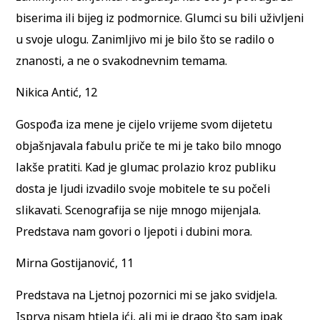
biserima ili bijeg iz podmornice. Glumci su bili uživljeni
u svoje ulogu. Zanimljivo mi je bilo što se radilo o
znanosti, a ne o svakodnevnim temama.
Nikica Antić, 12
Gospođa iza mene je cijelo vrijeme svom dijetetu
objašnjavala fabulu priče te mi je tako bilo mnogo
lakše pratiti. Kad je glumac prolazio kroz publiku
dosta je ljudi izvadilo svoje mobitele te su počeli
slikavati. Scenografija se nije mnogo mijenjala.
Predstava nam govori o ljepoti i dubini mora.
Mirna Gostijanović, 11
Predstava na Ljetnoj pozornici mi se jako svidjela.
Isprva nisam htjela ići, ali mi je drago što sam ipak