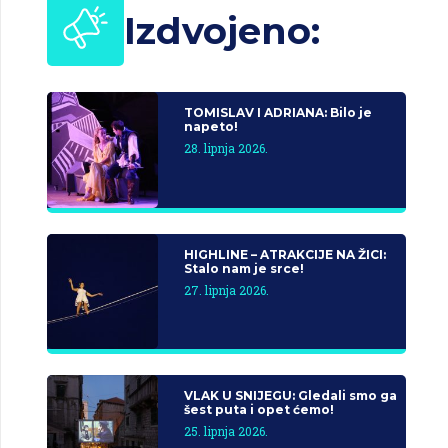
Izdvojeno:
TOMISLAV I ADRIANA: Bilo je
napeto!
28. lipnja 2026.
HIGHLINE – ATRAKCIJE NA ŽICI:
Stalo nam je srce!
27. lipnja 2026.
VLAK U SNIJEGU: Gledali smo ga
šest puta i opet ćemo!
25. lipnja 2026.