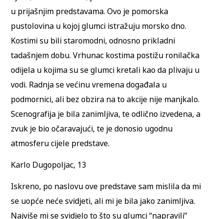
u prijašnjim predstavama. Ovo je pomorska
pustolovina u kojoj glumci istražuju morsko dno.
Kostimi su bili staromodni, odnosno prikladni
tadašnjem dobu. Vrhunac kostima postižu ronilačka
odijela u kojima su se glumci kretali kao da plivaju u
vodi. Radnja se većinu vremena događala u
podmornici, ali bez obzira na to akcije nije manjkalo.
Scenografija je bila zanimljiva, te odlično izvedena, a
zvuk je bio očaravajući, te je donosio ugodnu
atmosferu cijele predstave.
Karlo Dugopoljac, 13
Iskreno, po naslovu ove predstave sam mislila da mi
se uopće neće svidjeti, ali mi je bila jako zanimljiva.
Najviše mi se svidjelo to što su glumci “napravili”