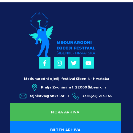
Međunarodni dječji festival Šibenik - Hrvatska
Kralja Zvonimira 1, 22000 Šibenik
tajnistvo@hnksi.hr
+385(22) 213-145
NORA ARHIVA
BILTEN ARHIVA