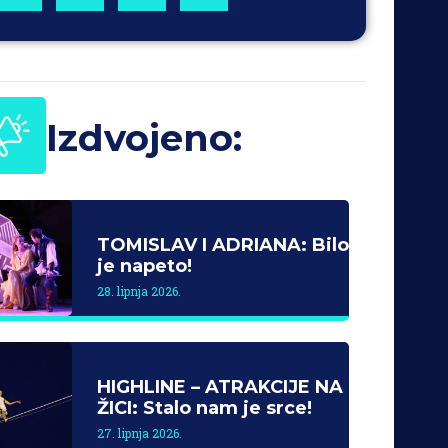
Izdvojeno:
TOMISLAV I ADRIANA: Bilo
je napeto!
28. lipnja 2026.
HIGHLINE – ATRAKCIJE NA
ŽICI: Stalo nam je srce!
27. lipnja 2026.