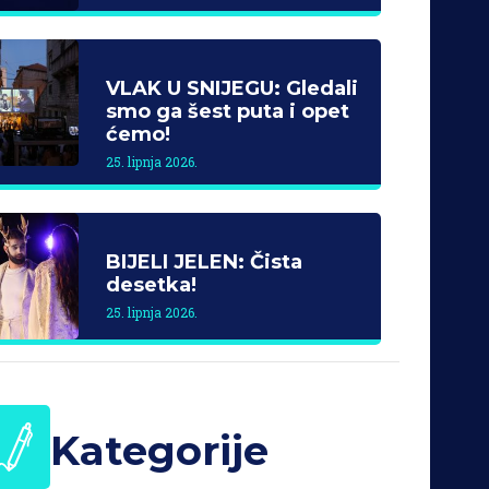
VLAK U SNIJEGU: Gledali
smo ga šest puta i opet
ćemo!
25. lipnja 2026.
BIJELI JELEN: Čista
desetka!
25. lipnja 2026.
Kategorije