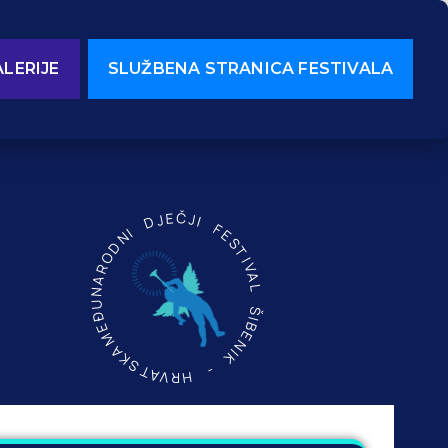
LERIJE
SLUŽBENA STRANICA FESTIVALA
MEĐUNARODNI DJEČJI FESTIVAL ŠIBENIK - HRVATSKA