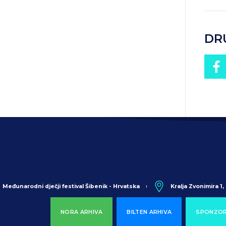
DR
Međunarodni dječji festival Šibenik - Hrvatska
Kralja Zvonimira 1
NORA ARHIVA
BILTEN ARHIVA
SPONZOR