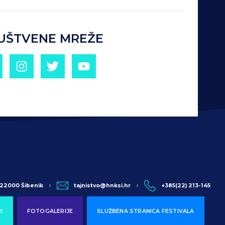
UŠTVENE MREŽE
, 22000 Šibenik
tajnistvo@hnksi.hr
+385(22) 213-145
I
FOTOGALERIJE
SLUŽBENA STRANICA FESTIVALA