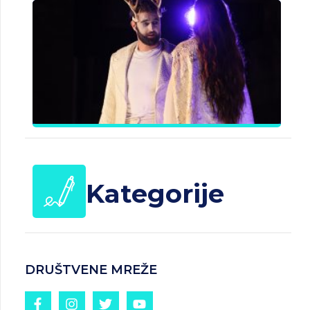
B
J
Č
d
25.
20
Kategorije
DRUŠTVENE MREŽE