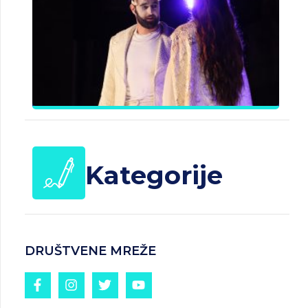
B
J
Č
d
25.
20
Kategorije
DRUŠTVENE MREŽE