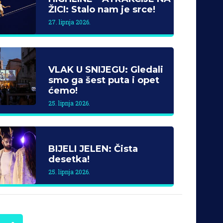
ŽICI: Stalo nam je srce!
27. lipnja 2026.
VLAK U SNIJEGU: Gledali
smo ga šest puta i opet
ćemo!
25. lipnja 2026.
BIJELI JELEN: Čista
desetka!
25. lipnja 2026.