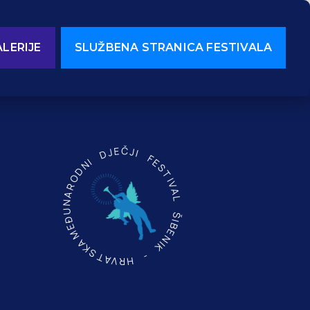
LERIJE
SLUŽBENA STRANICA FESTIVALA
MEĐUNARODNI DJEČJI FESTIVAL ŠIBENIK - HRVATSKA