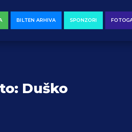
A
BILTEN ARHIVA
SPONZORI
FOTOGA
to: Duško