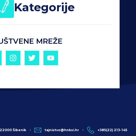
Kategorije
UŠTVENE MREŽE
, 22000 Šibenik
tajnistvo@hnksi.hr
+385(22) 213-145