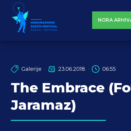
NORA ARHIV
Galerije
23.06.2018.
06:55
The Embrace (Fo
Jaramaz)