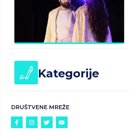
B
J
Č
d
25.
20
Kategorije
DRUŠTVENE MREŽE