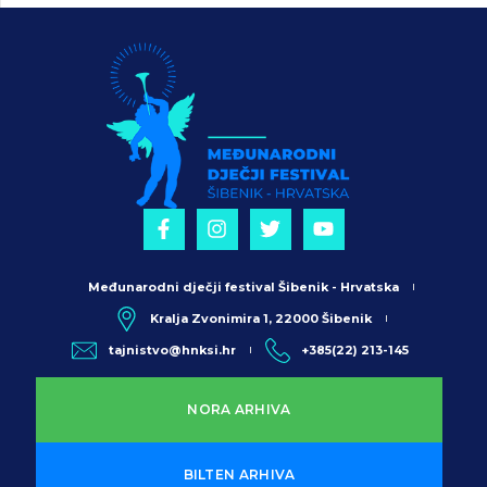
Međunarodni dječji festival Šibenik - Hrvatska
Kralja Zvonimira 1, 22000 Šibenik
tajnistvo@hnksi.hr
+385(22) 213-145
NORA ARHIVA
BILTEN ARHIVA