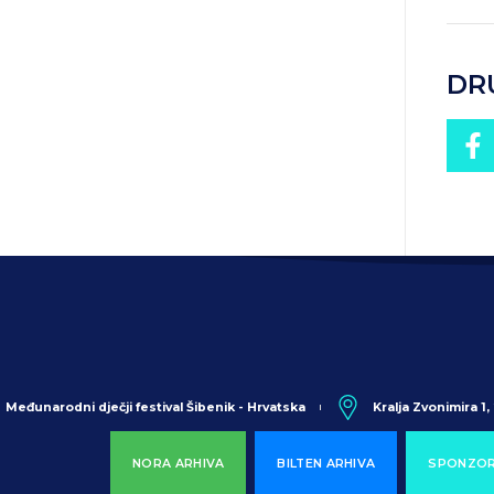
DR
Međunarodni dječji festival Šibenik - Hrvatska
Kralja Zvonimira 1
NORA ARHIVA
BILTEN ARHIVA
SPONZOR