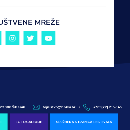
UŠTVENE MREŽE
, 22000 Šibenik
tajnistvo@hnksi.hr
+385(22) 213-145
I
FOTOGALERIJE
SLUŽBENA STRANICA FESTIVALA