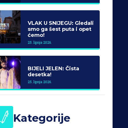
VLAK U SNIJEGU: Gledali
smo ga šest puta i opet
ćemo!
25. lipnja 2026.
BIJELI JELEN: Čista
desetka!
25. lipnja 2026.
Kategorije