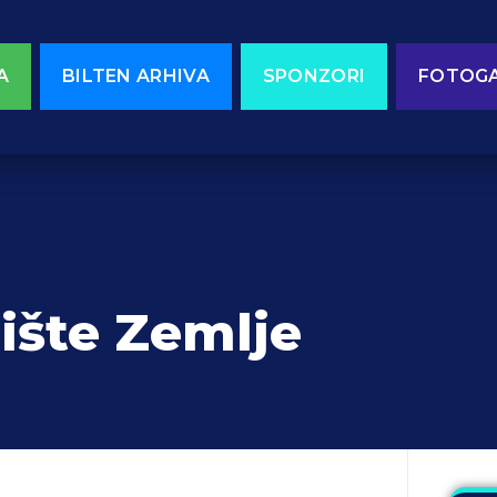
A
BILTEN ARHIVA
SPONZORI
FOTOGA
ište Zemlje