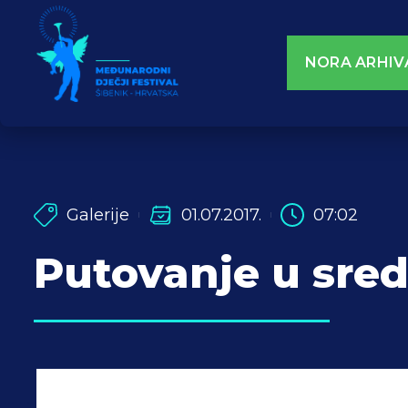
NORA ARHIV
Galerije
01.07.2017.
07:02
Putovanje u sred