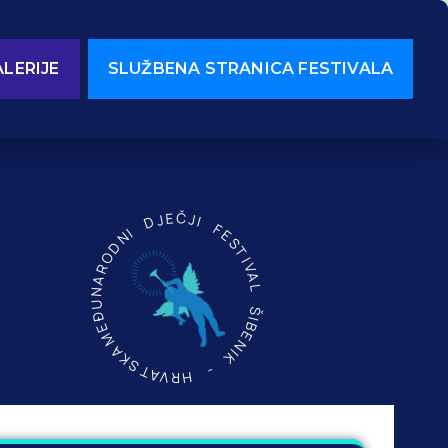
LERIJE
SLUŽBENA STRANICA FESTIVALA
MEĐUNARODNI DJEČJI FESTIVAL ŠIBENIK - HRVATSKA