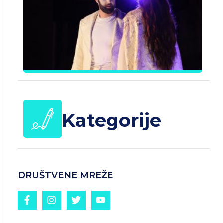
B
J
Č
d
25.
20
Kategorije
DRUŠTVENE MREŽE