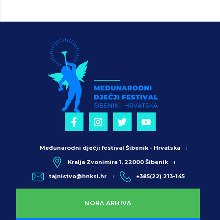
Međunarodni dječji festival Šibenik - Hrvatska
Kralja Zvonimira 1, 22000 Šibenik
tajnistvo@hnksi.hr
+385(22) 213-145
NORA ARHIVA