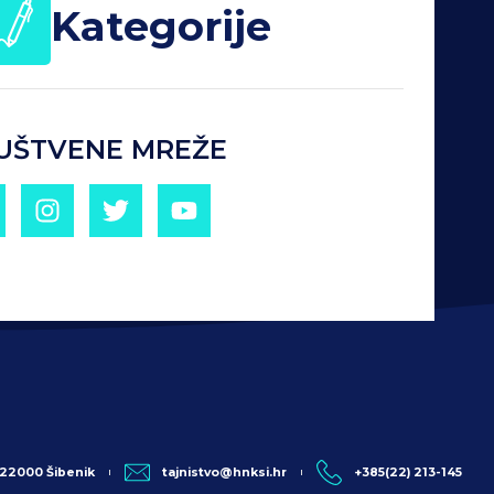
Kategorije
UŠTVENE MREŽE
, 22000 Šibenik
tajnistvo@hnksi.hr
+385(22) 213-145