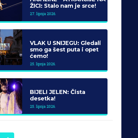
ŽICI: Stalo nam je srce!
27. lipnja 2026.
VLAK U SNIJEGU: Gledali
smo ga šest puta i opet
ćemo!
25. lipnja 2026.
BIJELI JELEN: Čista
desetka!
25. lipnja 2026.