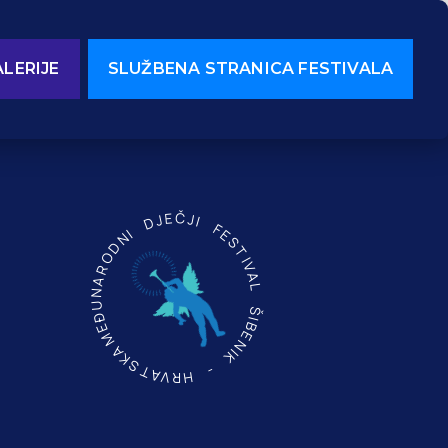
LERIJE
SLUŽBENA STRANICA FESTIVALA
MEĐUNARODNI DJEČJI FESTIVAL ŠIBENIK - HRVATSKA