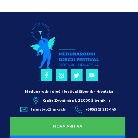
Međunarodni dječji festival Šibenik - Hrvatska
Kralja Zvonimira 1, 22000 Šibenik
tajnistvo@hnksi.hr
+385(22) 213-145
NORA ARHIVA