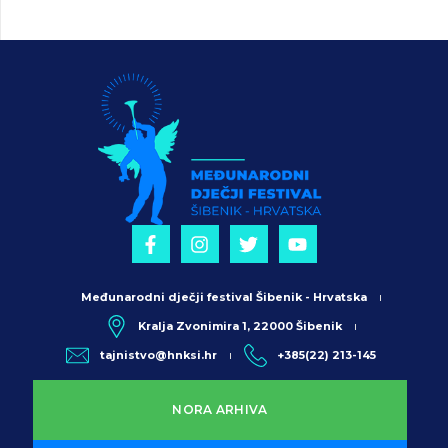
Međunarodni dječji festival Šibenik - Hrvatska
Kralja Zvonimira 1, 22000 Šibenik
tajnistvo@hnksi.hr
+385(22) 213-145
NORA ARHIVA