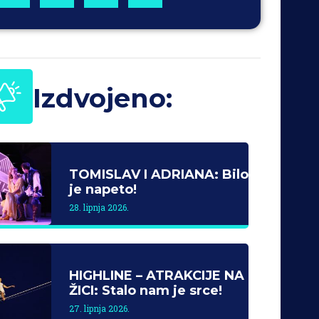
Izdvojeno:
TOMISLAV I ADRIANA: Bilo
je napeto!
28. lipnja 2026.
HIGHLINE – ATRAKCIJE NA
ŽICI: Stalo nam je srce!
27. lipnja 2026.