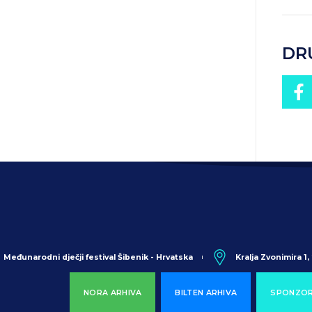
DR
Međunarodni dječji festival Šibenik - Hrvatska
Kralja Zvonimira 1
NORA ARHIVA
BILTEN ARHIVA
SPONZOR