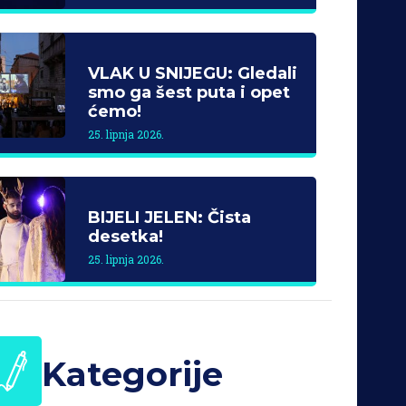
VLAK U SNIJEGU: Gledali
smo ga šest puta i opet
ćemo!
25. lipnja 2026.
BIJELI JELEN: Čista
desetka!
25. lipnja 2026.
Kategorije