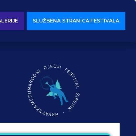
LERIJE
SLUŽBENA STRANICA FESTIVALA
MEĐUNARODNI DJEČJI FESTIVAL ŠIBENIK - HRVATSKA