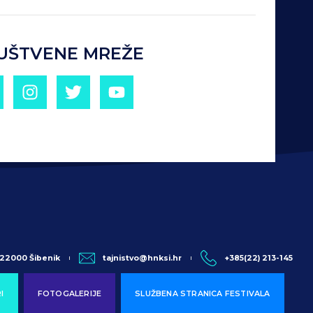
UŠTVENE MREŽE
, 22000 Šibenik
tajnistvo@hnksi.hr
+385(22) 213-145
I
FOTOGALERIJE
SLUŽBENA STRANICA FESTIVALA