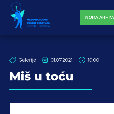
NORA ARHIV
Galerije
01.07.2021.
10:00
Miš u toću