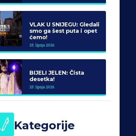
VLAK U SNIJEGU: Gledali
smo ga šest puta i opet
ćemo!
25. lipnja 2026.
BIJELI JELEN: Čista
desetka!
25. lipnja 2026.
Kategorije