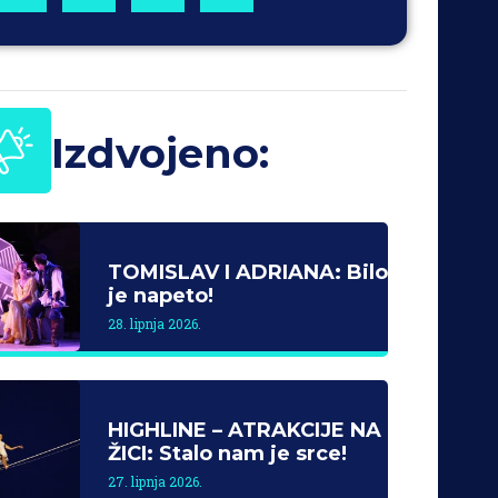
Izdvojeno:
TOMISLAV I ADRIANA: Bilo
je napeto!
28. lipnja 2026.
HIGHLINE – ATRAKCIJE NA
ŽICI: Stalo nam je srce!
27. lipnja 2026.