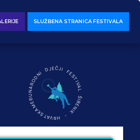
LERIJE
SLUŽBENA STRANICA FESTIVALA
MEĐUNARODNI DJEČJI FESTIVAL ŠIBENIK - HRVATSKA