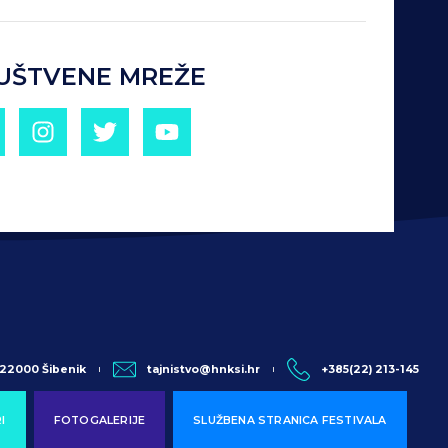
UŠTVENE MREŽE
, 22000 Šibenik
tajnistvo@hnksi.hr
+385(22) 213-145
I
FOTOGALERIJE
SLUŽBENA STRANICA FESTIVALA