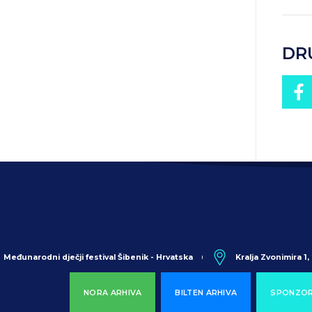
DR
Međunarodni dječji festival Šibenik - Hrvatska
Kralja Zvonimira 1
NORA ARHIVA
BILTEN ARHIVA
SPONZOR