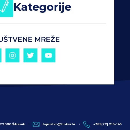
Kategorije
UŠTVENE MREŽE
, 22000 Šibenik
tajnistvo@hnksi.hr
+385(22) 213-145