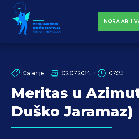
NORA ARHIV
Galerije
02.07.2014.
07:23
Meritas u Azimut
Duško Jaramaz)