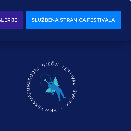
LERIJE
SLUŽBENA STRANICA FESTIVALA
MEĐUNARODNI DJEČJI FESTIVAL ŠIBENIK - HRVATSKA