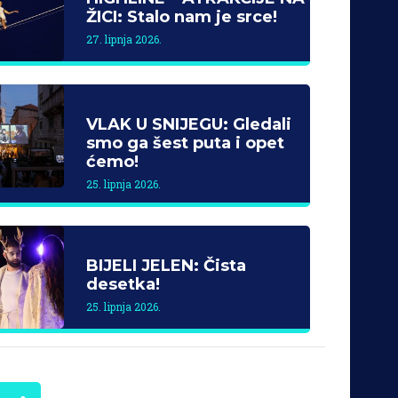
ŽICI: Stalo nam je srce!
27. lipnja 2026.
VLAK U SNIJEGU: Gledali
smo ga šest puta i opet
ćemo!
25. lipnja 2026.
BIJELI JELEN: Čista
desetka!
25. lipnja 2026.