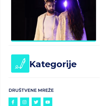
B
J
Č
d
25.
20
Kategorije
DRUŠTVENE MREŽE