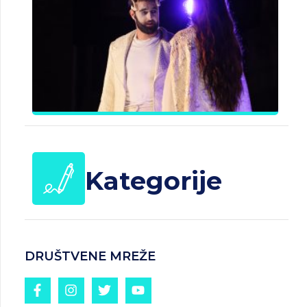
B
J
Č
d
25.
20
Kategorije
DRUŠTVENE MREŽE