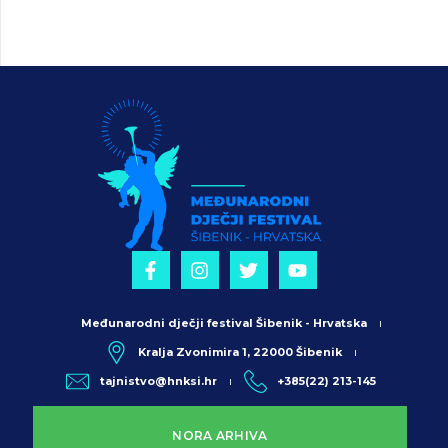
Međunarodni dječji festival Šibenik - Hrvatska
Kralja Zvonimira 1, 22000 Šibenik
tajnistvo@hnksi.hr
+385(22) 213-145
NORA ARHIVA